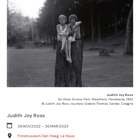
Judith Joy Ross
Sin título, Eurana Park, Weatherly, Pensilvania
, 1982
© Judith Joy Ross, courtesy Galerie Thomas Zander, Cologne
Judith Joy Ross
26.NOV.2022
–
26.MAR.2023
Fotomuseum Den Haag, La Haya