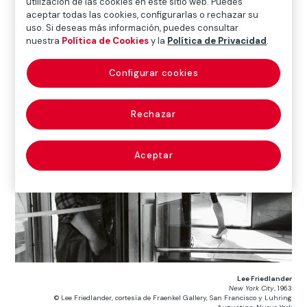
utilización de las cookies en este sitio web. Puedes
retratado, aunque esta identificación dure sólo un
aceptar todas las cookies, configurarlas o rechazar su
uso. Si deseas más información, puedes consultar
instante, el tiempo que tarda en tomar la fotografía.
nuestra
Política de Cookies
y la
Política de Privacidad
.
Configurar cookies
Rechazar
Aceptar
Lee Friedlander
New York City
, 1963
© Lee Friedlander, cortesía de Fraenkel Gallery, San Francisco y Luhring