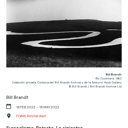
Bill Brandt
Río Cuckmere
, 1963
Colección privada. Cortesía del Bill Brandt Archive y de la Edwynn Houk Gallery
© Bill Brandt / Bill Brandt Archive Ltd
Bill Brandt
18.FEB.2022
– 18
.MAY.2022
FOAM, Ámsterdam
Surrealismo. Retrato. Lo siniestro.