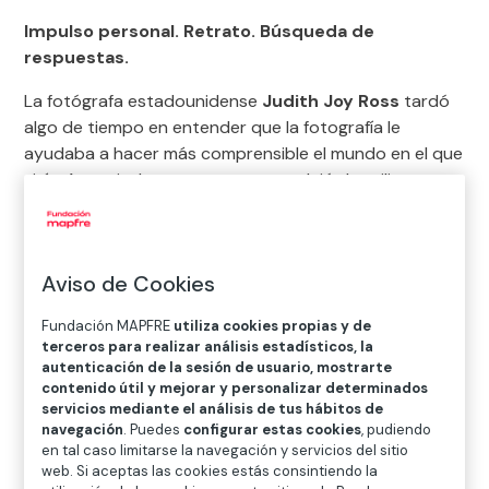
Impulso personal. Retrato. Búsqueda de
respuestas.
La fotógrafa estadounidense
Judith Joy Ross
tardó
algo de tiempo en entender que la fotografía le
ayudaba a hacer más comprensible el mundo en el que
vivía. A partir de ese momento, no dejó de utilizar este
medio para tratar de responder a preguntas de
carácter existencial.
Desde la década de 1980, Judith Joy Ross ha centrado
Aviso de Cookies
su trabajo principalmente en el
género del retrato
.
Sus imágenes tienen la capacidad de aunar el pasado,
Fundación MAPFRE
utiliza cookies propias y de
terceros para realizar análisis estadísticos, la
el presente y el futuro de los individuos que posan
autenticación de la sesión de usuario, mostrarte
ante su cámara. No es una retratista de estudio,
contenido útil y mejorar y personalizar determinados
tampoco sale a la calle a capturar a un sujeto
servicios mediante el análisis de tus hábitos de
navegación
. Puedes
configurar estas cookies
, pudiendo
determinado; más bien trabaja por temas, a los que
en tal caso limitarse la navegación y servicios del sitio
denomina «ocasiones» y en cada imagen que realiza se
web. Si aceptas las cookies estás consintiendo la
establece un tipo de reconocimiento entre ella y el