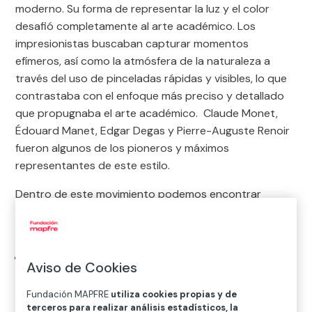
moderno. Su forma de representar la luz y el color
desafió completamente al arte académico. Los
impresionistas buscaban capturar momentos
efímeros, así como la atmósfera de la naturaleza a
través del uso de pinceladas rápidas y visibles, lo que
contrastaba con el enfoque más preciso y detallado
que propugnaba el arte académico. Claude Monet,
Édouard Manet, Edgar Degas y Pierre-Auguste Renoir
fueron algunos de los pioneros y máximos
representantes de este estilo.
Dentro de este movimiento podemos encontrar
algunos
cuadros modernos famosos,
muchos de
ellos redescubiertos por el gran público del siglo XXI:
Almuerzo en la hierba
, de Édouard Manet
: Este
Aviso de Cookies
cuadro fue precursor del impresionismo y desafió
las convenciones artísticas a través de una
Fundación MAPFRE
utiliza cookies propias y de
terceros para realizar análisis estadísticos, la
composición inusual y un fuerte contraste entre