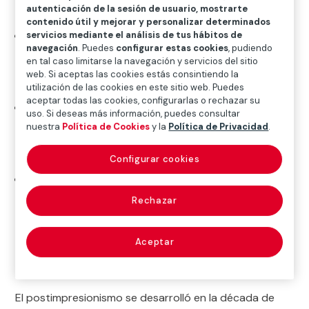
autenticación de la sesión de usuario, mostrarte
luces y sombras.
contenido útil y mejorar y personalizar determinados
Impresión, sol naciente
, de Claude Monet
:
servicios mediante el análisis de tus hábitos de
navegación
. Puedes
configurar estas cookies
, pudiendo
Considerado el primer cuadro verdaderamente
en tal caso limitarse la navegación y servicios del sitio
impresionista por su representación colorida del
web. Si aceptas las cookies estás consintiendo la
utilización de las cookies en este sitio web. Puedes
puerto de Le Havre al amanecer.
aceptar todas las cookies, configurarlas o rechazar su
La clase de danza
, de Edgar Degas
: A través de la
uso. Si deseas más información, puedes consultar
innovación en la composición mediante ángulos
nuestra
Política de Cookies
y la
Política de Privacidad
.
inesperados, Degas capturó el esfuerzo de las
Configurar cookies
bailarinas con un detallado uso de la luz.
Le Moulin de la Galette
, de Pierre-Auguste
Renoir
: Representa una escena de la vida moderna
Rechazar
en un baile. Renoir plasma la luz que se filtra entre los
árboles y propone un juego de luces y reflejos que
Aceptar
refleja la alegría y el disfrute de las reuniones
sociales.
El postimpresionismo se desarrolló en la década de