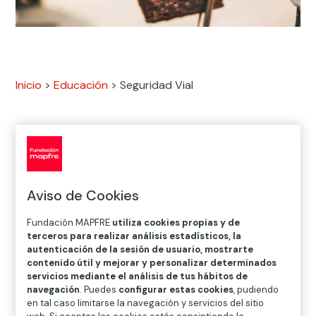
Inicio
>
Educación
>
Seguridad Vial
Vivimos en una sociedad avanzada, tenemos
herramientas tecnológicas prodigiosas para mejorar
nuestra calidad de vida y cada vez somos más
Aviso de Cookies
respetuosos con el medioambiente. Conceptos
como
movilidad sostenible
,
economía
Fundación MAPFRE
utiliza cookies propias y de
terceros para realizar análisis estadísticos, la
colaborativa
o
tecnología social
han venido para
autenticación de la sesión de usuario, mostrarte
quedarse pero, ¿dónde queda la seguridad?
contenido útil y mejorar y personalizar determinados
servicios mediante el análisis de tus hábitos de
Desde Fundación MAPFRE trabajamos por
navegación
. Puedes
configurar estas cookies
, pudiendo
una
movilidad segura, saludable y sostenible
,
en tal caso limitarse la navegación y servicios del sitio