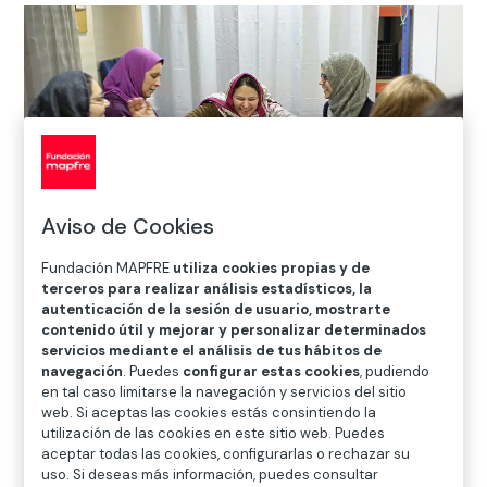
Aviso de Cookies
Fundación MAPFRE
utiliza cookies propias y de
terceros para realizar análisis estadísticos, la
Inicio
>
Solidaridad e inclusión
>
Proyectos
>
Proyectos
autenticación de la sesión de usuario, mostrarte
contenido útil y mejorar y personalizar determinados
Nacionales
>
Sé Solidario
>
Conoce nuestros
servicios mediante el análisis de tus hábitos de
proyectos solidarios
>
Causa Cuenta Con Nosotros
>
navegación
. Puedes
configurar estas cookies
, pudiendo
Apoyo para la inserción socio laboral de familias en
en tal caso limitarse la navegación y servicios del sitio
web. Si aceptas las cookies estás consintiendo la
situación de exclusión
utilización de las cookies en este sitio web. Puedes
aceptar todas las cookies, configurarlas o rechazar su
uso. Si deseas más información, puedes consultar