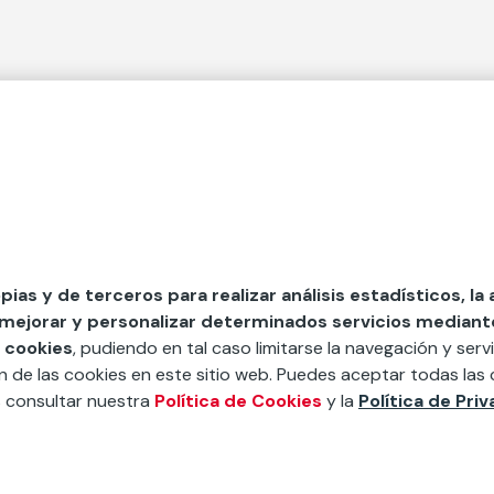
 Secciones
Fundación Mapfre
cial
50 aniversario de compromiso 
tura
Conócenos
 y divulgación
Nuestras App
opias y de terceros para realizar análisis estadísticos, la
 mejorar y personalizar determinados servicios mediante 
y ayudas
Nuestros Podcast
 cookies
, pudiendo en tal caso limitarse la navegación y servi
Sistema Interno de Informació
ón de las cookies en este sitio web. Puedes aceptar todas las 
s consultar nuestra
Política de Cookies
y la
Política de Pri
Sala de Prensa
íbete a nuestra newsletter.
Apúnt