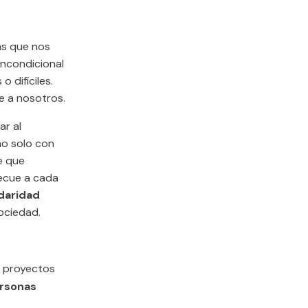
as que nos
incondicional
 difíciles.
e a nosotros.
ar al
no solo con
e que
decue a cada
idaridad
ociedad.
n proyectos
ersonas