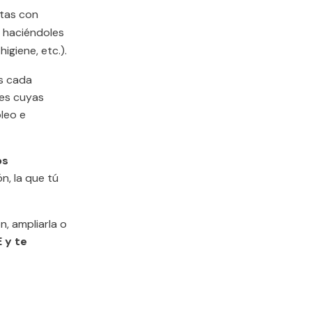
ctas con
s haciéndoles
igiene, etc.).
s cada
les cuyas
pleo e
os
n, la que tú
, ampliarla o
 y te