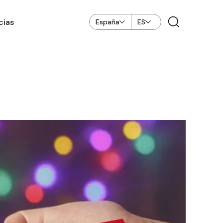
cias
España
ES