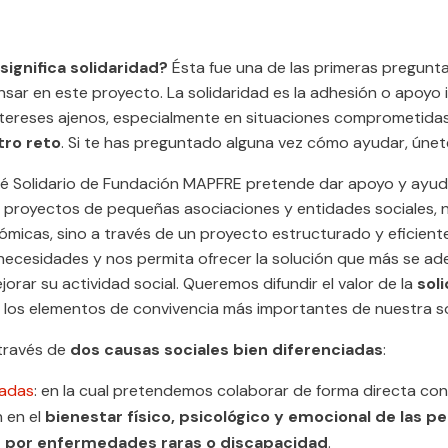
ignifica solidaridad?
Ésta fue una de las primeras pregunt
nsar en este proyecto. La solidaridad es la adhesión o apoyo 
tereses ajenos, especialmente en situaciones comprometidas o
tro reto
. Si te has preguntado alguna vez cómo ayudar, únet
Sé Solidario de Fundación MAPFRE pretende dar apoyo y ayud
e proyectos de pequeñas asociaciones y entidades sociales, 
micas, sino a través de un proyecto estructurado y eficient
 necesidades y nos permita ofrecer la solución que más se a
orar su actividad social. Queremos difundir el valor de la
sol
los elementos de convivencia más importantes de nuestra s
 través de
dos causas sociales bien diferenciadas
:
zadas
: en la cual pretendemos colaborar de forma directa co
n en el
bienestar físico, psicológico y emocional de las p
 por enfermedades raras o discapacidad
.