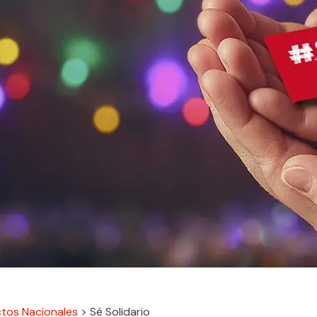
tos Nacionales
>
Sé Solidario