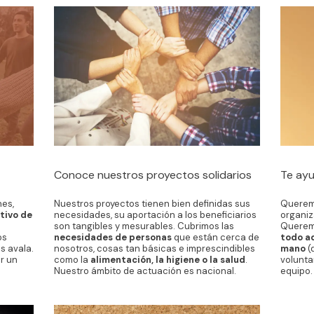
Conoce nuestros proyectos solidarios
Te ayu
es,
Nuestros proyectos tienen bien definidas sus
Querem
tivo de
necesidades, su aportación a los beneficiarios
organiza
son tangibles y mesurables. Cubrimos las
Querem
os
necesidades de personas
que están cerca de
todo a
s avala.
nosotros, cosas tan básicas e imprescindibles
mano
(
r un
como la
alimentación, la higiene o la salud
.
volunta
Nuestro ámbito de actuación es nacional.
equipo.