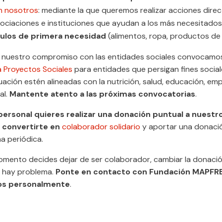
n nosotros
: mediante la que queremos realizar acciones dire
sociaciones e instituciones que ayudan a los más necesitado
culos de primera necesidad
(alimentos, ropa, productos de h
r nuestro compromiso con las entidades sociales convocamo
 Proyectos Sociales
para entidades que persigan fines socia
uación estén alineadas con la nutrición, salud, educación, em
al.
Mantente atento a las próximas convocatorias
.
o personal quieres realizar una donación puntual a nuestr
 convertirte en
colaborador solidario
y aportar una donació
ma periódica.
omento decides dejar de ser colaborador, cambiar la donación
o hay problema.
Ponte en contacto con Fundación MAPFRE
s personalmente
.