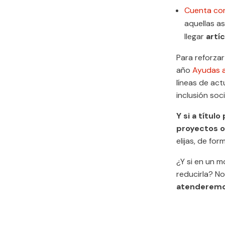
Cuenta co
aquellas a
llegar
artí
Para reforza
año
Ayudas a
líneas de act
inclusión soci
Y si a títul
proyectos o
elijas, de for
¿Y si en un m
reducirla? N
atenderemo