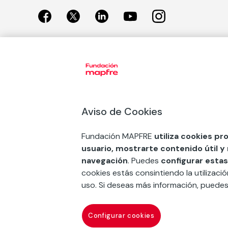
Exposiciones
Nuestras
Exposiciones en Madrid
Acción So
Aviso de Cookies
Exposiciones en Barcelona
Arte y cul
Educación
Fundación MAPFRE
utiliza cookies pr
COMPRAR ENTRADA
usuario, mostrarte contenido útil y
Premios 
navegación
. Puedes
configurar estas
FSE+
cookies estás consintiendo la utilizaci
uso. Si deseas más información, puede
Contacto
Suscr
Configurar cookies