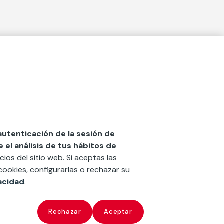
Actualidad
social
Publicaciones
Blog
Diccionario de Seguros
 autenticación de la sesión de
el análisis de tus hábitos de
Centro de Documentación
cios del sitio web. Si aceptas las
n
Red Ibérica Fundación Mapfre
cookies, configurarlas o rechazar su
vacidad
.
Revista
‘la fundación’
x
ate
Rechazar
Aceptar