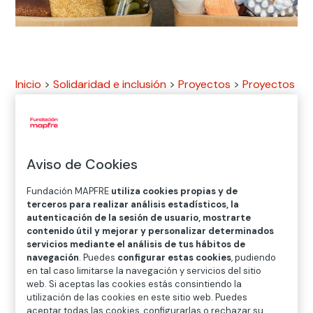
Inicio
>
Solidaridad e inclusión
>
Proyectos
>
Proyectos
Nacionales
>
Sé Solidario
>
Conoce nuestros
proyectos solidarios
>
Causa Cuenta Con Nosotros
Aviso de Cookies
En
Fundación MAPFRE
queremos realizar acciones
Fundación MAPFRE
utiliza cookies propias y de
directas con aquellas asociaciones e instituciones que
terceros para realizar análisis estadísticos, la
autenticación de la sesión de usuario, mostrarte
ayudan a las familias que más lo necesitan haciéndoles
contenido útil y mejorar y personalizar determinados
llegar artículos de primera necesidad. Únete e impulsa
servicios mediante el análisis de tus hábitos de
con nosotros estos proyectos.
navegación
. Puedes
configurar estas cookies
, pudiendo
en tal caso limitarse la navegación y servicios del sitio
web. Si aceptas las cookies estás consintiendo la
utilización de las cookies en este sitio web. Puedes
DONA AHORA
aceptar todas las cookies, configurarlas o rechazar su