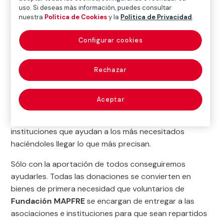
uso. Si deseas más información, puedes consultar
nuestra
Política de Cookies
y la
Política de Privacidad
.
Tu aportación llegará integra a los proyectos, sin
gastos de gestión. Estos son asumidos por Fundación
Configurar cookies
MAPFRE, para
que todo lo que dones incida
directamente en mejorar la vida de muchas
Rechazar
personas
.
Miles de familias necesitan productos básicos como
Aceptar
comida o ropa. A través de
Cuenta Con Nosotros
queremos colaborar con aquellas asociaciones e
instituciones que ayudan a los más necesitados
haciéndoles llegar lo que más precisan.
Sólo con la aportación de todos conseguiremos
ayudarles. Todas las donaciones se convierten en
bienes de primera necesidad que voluntarios de
Fundación MAPFRE
se encargan de entregar a las
asociaciones e instituciones para que sean repartidos