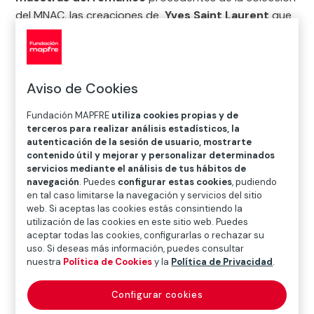
del MNAC, las creaciones de
Yves Saint Laurent
que
nos acercaron al arte de la moda a través de una
selección de sus modelos, dibujos, fotografías y
películas; y finalmente, una cuidada muestra de
dibujos pertenecientes a nuestra colección dio forma
Aviso de Cookies
a la exposición
La mano con lápiz. Dibujos del siglo
Fundación MAPFRE
utiliza cookies propias y de
XX
.
terceros para realizar análisis estadísticos, la
autenticación de la sesión de usuario, mostrarte
contenido útil y mejorar y personalizar determinados
servicios mediante el análisis de tus hábitos de
navegación
. Puedes
configurar estas cookies
, pudiendo
en tal caso limitarse la navegación y servicios del sitio
web. Si aceptas las cookies estás consintiendo la
6
exposiciones en 2011
utilización de las cookies en este sitio web. Puedes
aceptar todas las cookies, configurarlas o rechazar su
uso. Si deseas más información, puedes consultar
nuestra
Política de Cookies
y la
Política de Privacidad
.
Configurar cookies