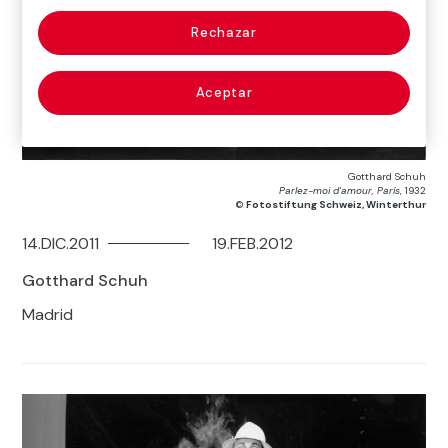
Rechazar
Aceptar
Gotthard Schuh
Parlez-moi d'amour, París
, 1932
©
Fotostiftung Schweiz, Winterthur
14.DIC.2011
19.FEB.2012
Gotthard Schuh
Madrid