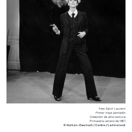
Yves Saint Laurent
Primer traje pantalón
Colección de alta costura
Primavera-verano de 1967
©
Hulton-Deutsch / Corbis / Latinstock