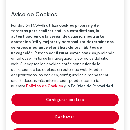
Aviso de Cookies
Fundación MAPFRE
utiliza cookies propias y de
Inicio
>
Premios y ayudas
>
Convocatorias de ayudas
>
terceros para realizar análisis estadísticos, la
Ayudas a la contratación
>
Ayudas al Empleo
>
autenticación de la sesión de usuario, mostrarte
Gestión de Ayudas Concedidas
contenido útil y mejorar y personalizar determinados
servicios mediante el análisis de tus hábitos de
navegación
. Puedes
configurar estas cookies
, pudiendo
en tal caso limitarse la navegación y servicios del sitio
web. Si aceptas las cookies estás consintiendo la
Para gestionar el cobro de tus ayudas,
deberás
utilización de las cookies en este sitio web. Puedes
aceptar todas las cookies, configurarlas o rechazar su
aportar la siguiente documentación
:
uso. Si deseas más información, puedes consultar
nuestra
Política de Cookies
y la
Política de Privacidad
.
Recibo de liquidación de cotizaciones, Relación
nominal de trabajadores y Justificante de pago
Configurar cookies
bancario a la Seguridad Social a la fecha de devengo
de la primera nómina presentada.
Rechazar
Certificado de vida laboral del empleado actualizado
a fecha de presentación de la documentación.