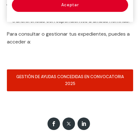
Las 2 nóminas devengadas que van a ser
Aceptar
reembolsadas y los justificantes bancarios de las
transferencias correspondientes a ambas nóminas.
Para consultar o gestionar tus expedientes, puedes a
acceder a:
GESTIÓN DE AYUDAS CONCEDIDAS EN CONVOCATORIA
2025