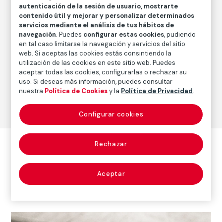
autenticación de la sesión de usuario, mostrarte
contenido útil y mejorar y personalizar determinados
servicios mediante el análisis de tus hábitos de
Serie:
Ladli (2005-2007) (Fazal Sheikh)
navegación
. Puedes
configurar estas cookies
, pudiendo
en tal caso limitarse la navegación y servicios del sitio
web. Si aceptas las cookies estás consintiendo la
utilización de las cookies en este sitio web. Puedes
aceptar todas las cookies, configurarlas o rechazar su
uso. Si deseas más información, puedes consultar
© Fazal
nuestra
Política de Cookies
y la
Política de Privacidad
.
Sheikh,
2022
Configurar cookies
Rechazar
Otras obras del autor
Aceptar
Ver todas las obras del autor