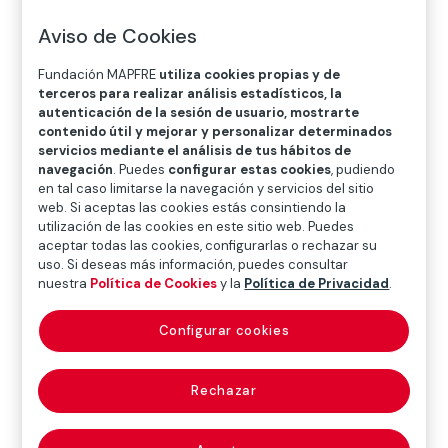
Aviso de Cookies
En esta sección ”Diccionario de Seguridad Vial Infantil”
presentamos una explicación del significado de los
Fundación MAPFRE
utiliza cookies propias y de
terceros para realizar análisis estadísticos, la
principales términos que tienen que ver con la
autenticación de la sesión de usuario, mostrarte
seguridad vial
, en particular, la infantil y la mujer
contenido útil y mejorar y personalizar determinados
embarazada, comunes en nuestros post mensuales.
servicios mediante el análisis de tus hábitos de
navegación
. Puedes
configurar estas cookies
, pudiendo
en tal caso limitarse la navegación y servicios del sitio
web. Si aceptas las cookies estás consintiendo la
utilización de las cookies en este sitio web. Puedes
aceptar todas las cookies, configurarlas o rechazar su
uso. Si deseas más información, puedes consultar
nuestra
Política de Cookies
y la
Política de Privacidad
.
BUSCAR
Configurar cookies
Rechazar