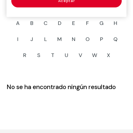
Aceptar
A
B
C
D
E
F
G
H
I
J
L
M
N
O
P
Q
R
S
T
U
V
W
X
No se ha encontrado ningún resultado