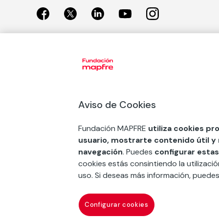
Exposiciones
Nuestras
Exposiciones en Madrid
Acción So
Aviso de Cookies
Exposiciones en Barcelona
Arte y cul
Educación
Fundación MAPFRE
utiliza cookies pr
COMPRAR ENTRADA
usuario, mostrarte contenido útil y
Premios 
navegación
. Puedes
configurar estas
FSE+
cookies estás consintiendo la utilizaci
uso. Si deseas más información, puede
Contacto
Suscr
Configurar cookies
Fundación Mapfre Canarias
Mapfre corporativo