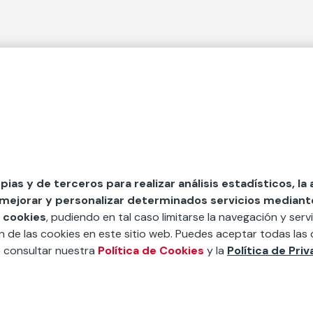
 Secciones
Fundación Mapfre
cial
50 aniversario de compromiso 
tura
Conócenos
 y divulgación
Nuestras App
opias y de terceros para realizar análisis estadísticos, la
 mejorar y personalizar determinados servicios mediante 
y ayudas
Nuestros Podcast
 cookies
, pudiendo en tal caso limitarse la navegación y servi
Sistema Interno de Informació
ón de las cookies en este sitio web. Puedes aceptar todas las 
s consultar nuestra
Política de Cookies
y la
Política de Pri
Sala de Prensa
íbete a nuestra newsletter.
Apúnt
Tratamiento de datos personales
Política de Cookies