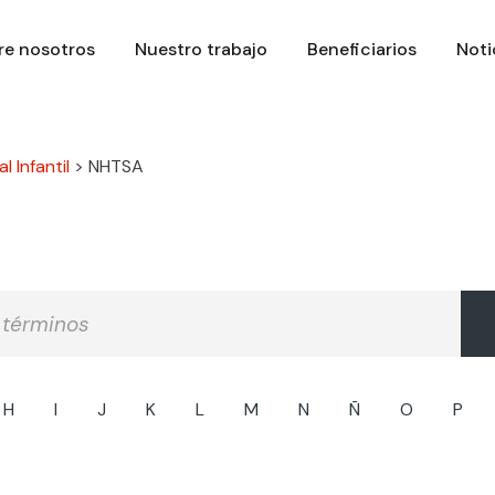
re nosotros
Nuestro trabajo
Beneficiarios
Noti
l Infantil
>
NHTSA
H
I
J
K
L
M
N
Ñ
O
P