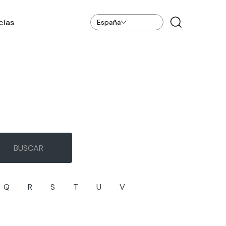
cias
España
Q
R
S
T
U
V