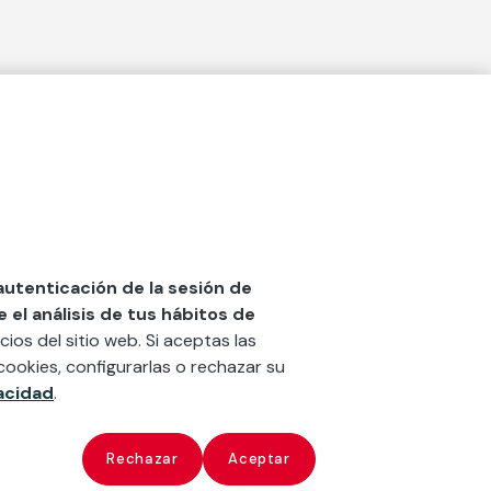
Actualidad
social
Publicaciones
Blog
Diccionario de Seguros
 autenticación de la sesión de
el análisis de tus hábitos de
Centro de Documentación
cios del sitio web. Si aceptas las
n
Red Ibérica Fundación Mapfre
cookies, configurarlas o rechazar su
vacidad
.
Revista
‘la fundación’
x
ate
Rechazar
Aceptar
Configurar cookies
Copyright
Fundación Mapfre