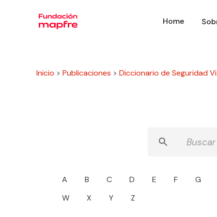
Home
Sob
Inicio
>
Publicaciones
>
Diccionario de Seguridad Via
A
B
C
D
E
F
G
W
X
Y
Z