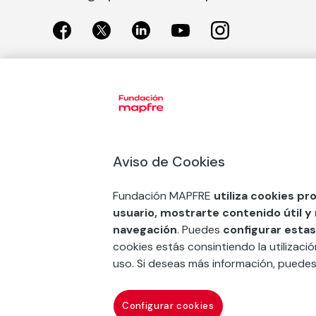
Exposiciones
Nuestras
Exposiciones en Madrid
Acción So
Aviso de Cookies
Exposiciones en Barcelona
Arte y cul
Educación
Fundación MAPFRE
utiliza cookies pr
COMPRAR ENTRADA
usuario, mostrarte contenido útil y
Premios 
navegación
. Puedes
configurar estas
FSE+
cookies estás consintiendo la utilizaci
uso. Si deseas más información, puede
Contacto
Suscr
Configurar cookies