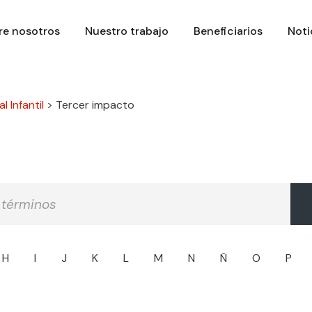
re nosotros
Nuestro trabajo
Beneficiarios
Noti
l Infantil
>
Tercer impacto
H
I
J
K
L
M
N
Ñ
O
P