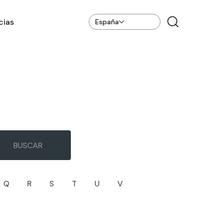
cias
España
Q
R
S
T
U
V