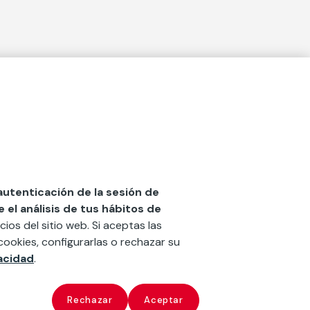
Actualidad
social
Publicaciones
Blog
Diccionario de Seguros
 autenticación de la sesión de
el análisis de tus hábitos de
Centro de Documentación
cios del sitio web. Si aceptas las
n
Red Ibérica Fundación Mapfre
cookies, configurarlas o rechazar su
vacidad
.
Revista
‘la fundación’
x
ate
Rechazar
Aceptar