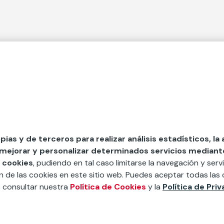
 Secciones
Fundación Mapfre
cial
50 aniversario de compromiso 
tura
Conócenos
 y divulgación
Nuestras App
opias y de terceros para realizar análisis estadísticos, la
 mejorar y personalizar determinados servicios mediante 
y ayudas
Nuestros Podcast
 cookies
, pudiendo en tal caso limitarse la navegación y servi
Sistema Interno de Informació
ón de las cookies en este sitio web. Puedes aceptar todas las 
s consultar nuestra
Política de Cookies
y la
Política de Pri
Sala de Prensa
íbete a nuestra newsletter.
Apúnt