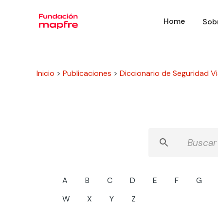
Home
Sob
Inicio
>
Publicaciones
>
Diccionario de Seguridad Via
A
B
C
D
E
F
G
W
X
Y
Z