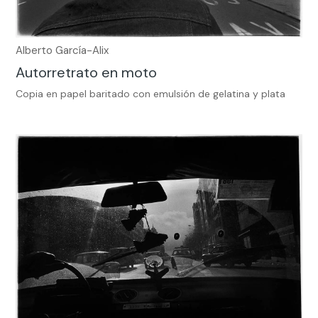
Alberto García-Alix
Autorretrato en moto
Copia en papel baritado con emulsión de gelatina y plata