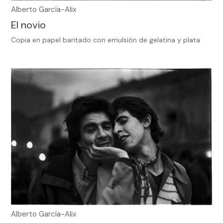
Alberto García-Alix
El novio
Copia en papel baritado con emulsión de gelatina y plata
Alberto García-Alix