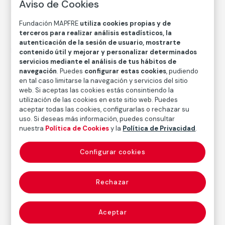
Aviso de Cookies
Medidas mancha: 47,9 × 47,3 cm
Medidas papel: 57,2 × 50,1 cm
Fundación MAPFRE
utiliza cookies propias y de
terceros para realizar análisis estadísticos, la
Inventario
autenticación de la sesión de usuario, mostrarte
FM002208
contenido útil y mejorar y personalizar determinados
servicios mediante el análisis de tus hábitos de
Fecha
navegación
. Puedes
configurar estas cookies
, pudiendo
2009
en tal caso limitarse la navegación y servicios del sitio
web. Si aceptas las cookies estás consintiendo la
Inscripción/Leyenda
utilización de las cookies en este sitio web. Puedes
7/7
aceptar todas las cookies, configurarlas o rechazar su
uso. Si deseas más información, puedes consultar
nuestra
Política de Cookies
y la
Política de Privacidad
.
Autor
Configurar cookies
Alberto García-Alix
Nacimiento: León, 1956
Rechazar
Fotografía
Aceptar