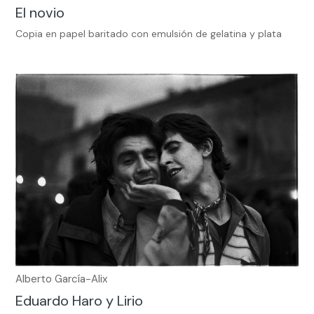
El novio
Copia en papel baritado con emulsión de gelatina y plata
Alberto García-Alix
Eduardo Haro y Lirio