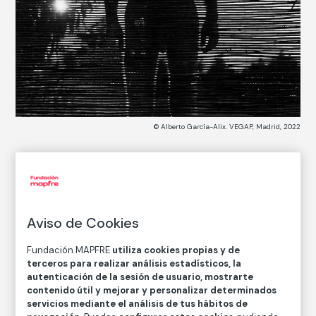
© Alberto García-Alix. VEGAP, Madrid, 2022
CATÁLOGO DE COLECCIONES
Autorretrato escondido en mi miedo
Aviso de Cookies
Alberto García-Alix
Fundación MAPFRE
utiliza cookies propias y de
terceros para realizar análisis estadísticos, la
Técnica
autenticación de la sesión de usuario, mostrarte
Copia en papel baritado con emulsión de gelatina y
contenido útil y mejorar y personalizar determinados
plata
servicios mediante el análisis de tus hábitos de