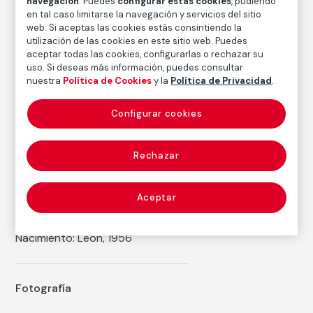
navegación
. Puedes
configurar estas cookies
, pudiendo
Medidas
en tal caso limitarse la navegación y servicios del sitio
Medidas mancha: 47,4 × 47,1 cm
web. Si aceptas las cookies estás consintiendo la
Medidas papel: 60,9 × 50,5 cm
utilización de las cookies en este sitio web. Puedes
aceptar todas las cookies, configurarlas o rechazar su
Inventario
uso. Si deseas más información, puedes consultar
FM002206
nuestra
Política de Cookies
y la
Política de Privacidad
.
Fecha
Configurar cookies
2009
Inscripción/Leyenda
7/7
Rechazar
Aceptar
Autor
Alberto García-Alix
Nacimiento: León, 1956
Fotografía