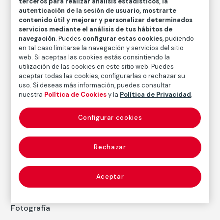
terceros para realizar análisis estadísticos, la
Medidas
autenticación de la sesión de usuario, mostrarte
Medidas mancha: 15,9 × 15,9 cm
contenido útil y mejorar y personalizar determinados
servicios mediante el análisis de tus hábitos de
Medidas papel: 25,4 × 20,3 cm
navegación
. Puedes
configurar estas cookies
, pudiendo
en tal caso limitarse la navegación y servicios del sitio
Inventario
web. Si aceptas las cookies estás consintiendo la
FM002426
utilización de las cookies en este sitio web. Puedes
Fecha
aceptar todas las cookies, configurarlas o rechazar su
uso. Si deseas más información, puedes consultar
1999
nuestra
Política de Cookies
y la
Política de Privacidad
.
Inscripción/Leyenda
7/5
Configurar cookies
Rechazar
Autor
Emmet Gowin
Nacimiento: Virginia, 1941
Aceptar
Fotografía