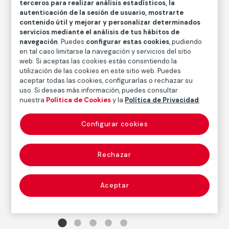
terceros para realizar análisis estadísticos, la
CATÁLOGO DE COLECCIONES
autenticación de la sesión de usuario, mostrarte
La Mixteca (1992)
contenido útil y mejorar y personalizar determinados
servicios mediante el análisis de tus hábitos de
navegación
. Puedes
configurar estas cookies
, pudiendo
Graciela Iturbide
en tal caso limitarse la navegación y servicios del sitio
web. Si aceptas las cookies estás consintiendo la
utilización de las cookies en este sitio web. Puedes
aceptar todas las cookies, configurarlas o rechazar su
Autor
uso. Si deseas más información, puedes consultar
Graciela Iturbide
nuestra
Política de Cookies
y la
Política de Privacidad
.
Nacimiento: Ciudad de México, 1942
Configurar cookies
Serie:
La Mixteca (1992) (Graciela Iturbide)
Rechazar
Aceptar
©
Graciela
Iturbide,