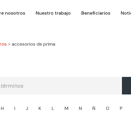
re nosotros
Nuestro trabajo
Beneficiarios
Noti
ros
>
accesorios de prima
H
I
J
K
L
M
N
Ñ
O
P