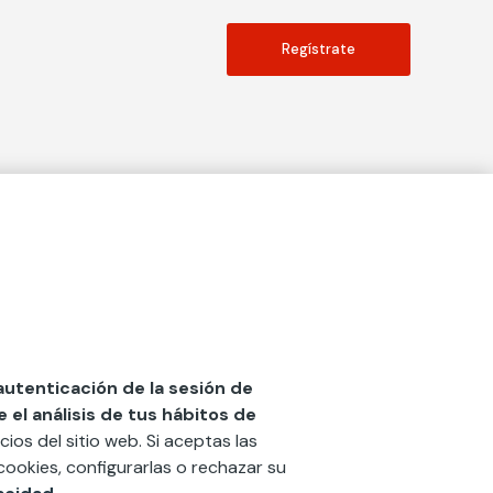
Regístrate
Actualidad
social
Publicaciones
Blog
Diccionario de Seguros
 autenticación de la sesión de
el análisis de tus hábitos de
Centro de Documentación
cios del sitio web. Si aceptas las
n
Red Ibérica Fundación Mapfre
cookies, configurarlas o rechazar su