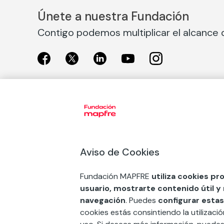
Únete a nuestra Fundación
Contigo podemos multiplicar el alcance d
Exposiciones
Nuestras
Exposiciones en Madrid
Acción So
Aviso de Cookies
Exposiciones en Barcelona
Arte y cul
Educación
Fundación MAPFRE
utiliza cookies pr
COMPRAR ENTRADA
usuario, mostrarte contenido útil y
Premios 
navegación
. Puedes
configurar estas
FSE+
cookies estás consintiendo la utilizaci