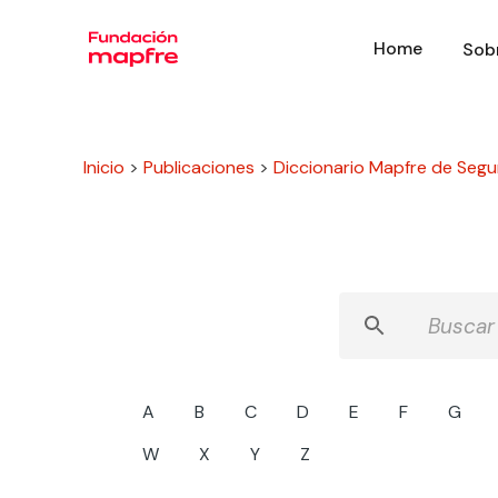
Home
Sob
Inicio
>
Publicaciones
>
Diccionario Mapfre de Segu
A
B
C
D
E
F
G
W
X
Y
Z