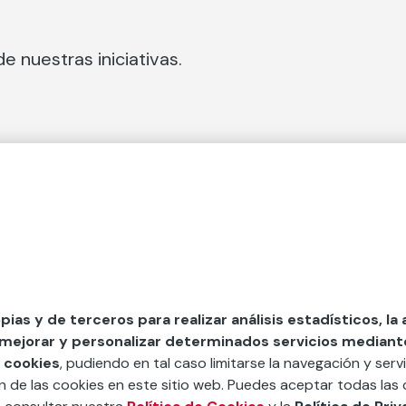
e nuestras iniciativas.
 Secciones
Fundación Mapfre
cial
50 aniversario de compromiso 
tura
Conócenos
 y divulgación
Nuestras App
opias y de terceros para realizar análisis estadísticos, la
 mejorar y personalizar determinados servicios mediante 
y ayudas
Nuestros Podcast
 cookies
, pudiendo en tal caso limitarse la navegación y servi
Sistema Interno de Informació
ón de las cookies en este sitio web. Puedes aceptar todas las 