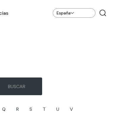
cias
España
Q
R
S
T
U
V