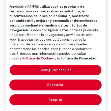
O
P
Q
R
S
T
U
Fundación MAPFRE
utiliza cookies propias y de
terceros para realizar análisis estadísticos, la
V
W
X
Y
Z
autenticación de la sesión de usuario, mostrarte
contenido útil y mejorar y personalizar determinados
Diccionario de seguros
servicios mediante el análisis de tus hábitos de
navegación
. Puedes
configurar estas cookies
, pudiendo
en tal caso limitarse la navegación y servicios del sitio
web. Si aceptas las cookies estás consintiendo la
bienes inalienables
utilización de las cookies en este sitio web. Puedes
aceptar todas las cookies, configurarlas o rechazar su
(inalienable)
uso. Si deseas más información, puedes consultar
nuestra
Política de Cookies
y la
Política de Privacidad
.
Configurar cookies
Aquellos que no pueden ser enajenados (p. ej. los
bienes de dominio público).
Rechazar
La inalienabilidad puede venir impuesta por la ley
(inalienabilidad absoluta) o puede dejar de existir,
Aceptar
previa autorización de la autoridad competente
(inalienabilidad relativa).