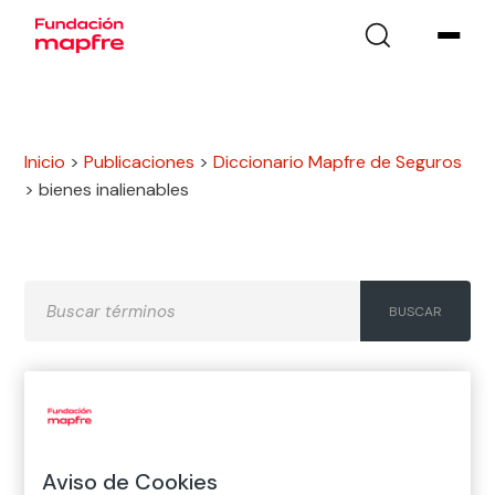
Inicio
>
Publicaciones
>
Diccionario Mapfre de Seguros
>
bienes inalienables
A
B
C
D
E
F
G
H
I
J
K
L
M
N
Ñ
Aviso de Cookies