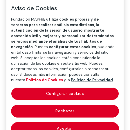
O
P
Q
R
S
T
U
Aviso de Cookies
V
W
X
Y
Z
Fundación MAPFRE
utiliza cookies propias y de
terceros para realizar análisis estadísticos, la
Diccionario de seguros
autenticación de la sesión de usuario, mostrarte
contenido útil y mejorar y personalizar determinados
servicios mediante el análisis de tus hábitos de
navegación
. Puedes
configurar estas cookies
, pudiendo
caja rural (savings
en tal caso limitarse la navegación y servicios del sitio
web. Si aceptas las cookies estás consintiendo la
bank [for farmers])
utilización de las cookies en este sitio web. Puedes
aceptar todas las cookies, configurarlas o rechazar su
uso. Si deseas más información, puedes consultar
nuestra
Política de Cookies
y la
Política de Privacidad
.
Cooperativas de crédito, cuyo objeto social es servir a
Configurar cookies
las necesidades financieras de sus socios y de
terceros mediante el ejercicio de las actividades
propias de las entidades de crédito. Su ámbito
Rechazar
operativo puede ser local, comarcal, provincial o
nacional, y generalmente fueron promovidas por
Aceptar