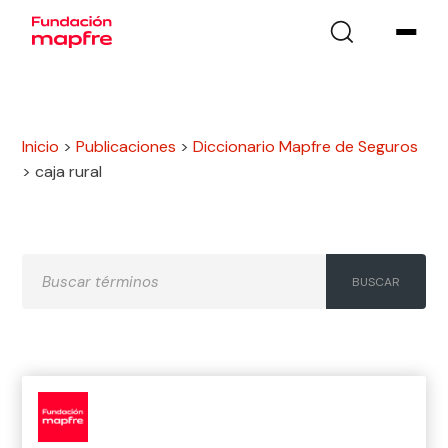
Inicio
>
Publicaciones
>
Diccionario Mapfre de Seguros
>
caja rural
A
B
C
D
E
F
G
H
I
J
K
L
M
N
Ñ