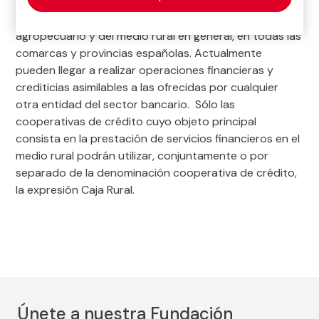
cooperativas agrarias. Originariamente desempeñaron
un papel casi exclusivo en la financiación del sector
agropecuario y del medio rural en general, en todas las
comarcas y provincias españolas. Actualmente
pueden llegar a realizar operaciones financieras y
crediticias asimilables a las ofrecidas por cualquier
otra entidad del sector bancario. Sólo las
cooperativas de crédito cuyo objeto principal
consista en la prestación de servicios financieros en el
medio rural podrán utilizar, conjuntamente o por
separado de la denominación cooperativa de crédito,
la expresión Caja Rural.
Únete a nuestra Fundación