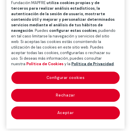
O
P
Q
R
S
T
U
Fundación MAPFRE
utiliza cookies propias y de
terceros para realizar análisis estadísticos, la
V
W
X
Y
Z
autenticación de la sesión de usuario, mostrarte
contenido útil y mejorar y personalizar determinados
servicios mediante el análisis de tus hábitos de
Diccionario de seguros
navegación
. Puedes
configurar estas cookies
, pudiendo
en tal caso limitarse la navegación y servicios del sitio
web. Si aceptas las cookies estás consintiendo la
utilización de las cookies en este sitio web. Puedes
catástrofe
aceptar todas las cookies, configurarlas o rechazar su
uso. Si deseas más información, puedes consultar
(catastrophe)
nuestra
Política de Cookies
y la
Política de Privacidad
.
Configurar cookies
Suceso en el que se produce gran cantidad de daños
Rechazar
personales y materiales.
Aceptar