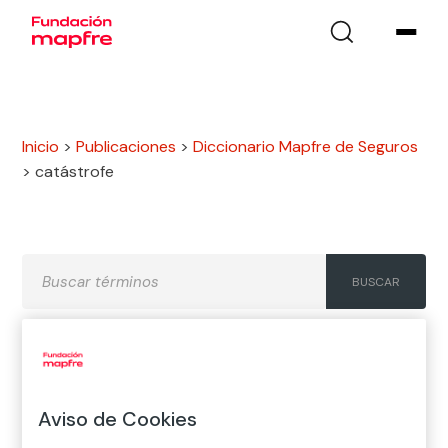
Inicio
>
Publicaciones
>
Diccionario Mapfre de Seguros
>
catástrofe
A
B
C
D
E
F
G
Aviso de Cookies
H
I
J
K
L
M
N
Ñ