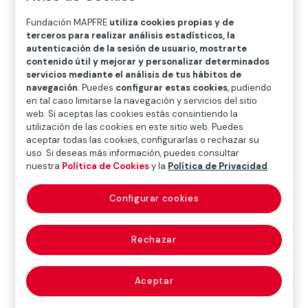
O
P
Q
R
S
T
U
Fundación MAPFRE
utiliza cookies propias y de
V
W
X
Y
Z
terceros para realizar análisis estadísticos, la
autenticación de la sesión de usuario, mostrarte
contenido útil y mejorar y personalizar determinados
Diccionario de seguros
servicios mediante el análisis de tus hábitos de
navegación
. Puedes
configurar estas cookies
, pudiendo
en tal caso limitarse la navegación y servicios del sitio
web. Si aceptas las cookies estás consintiendo la
cláusula de
utilización de las cookies en este sitio web. Puedes
aceptar todas las cookies, configurarlas o rechazar su
prórroga tácita
uso. Si deseas más información, puedes consultar
nuestra
Política de Cookies
y la
Política de Privacidad
.
(tacit renewal
Configurar cookies
clause)
Rechazar
En seguro marítimo, aquella en virtud de la cual las
Aceptar
garantías de la póliza se prorrogan automáticamente,
salvo que el asegurador notifique al asegurado su