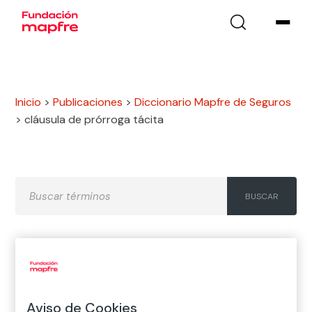
Inicio
>
Publicaciones
>
Diccionario Mapfre de Seguros
>
cláusula de prórroga tácita
A
B
C
D
E
F
G
H
I
J
K
L
M
N
Ñ
Aviso de Cookies