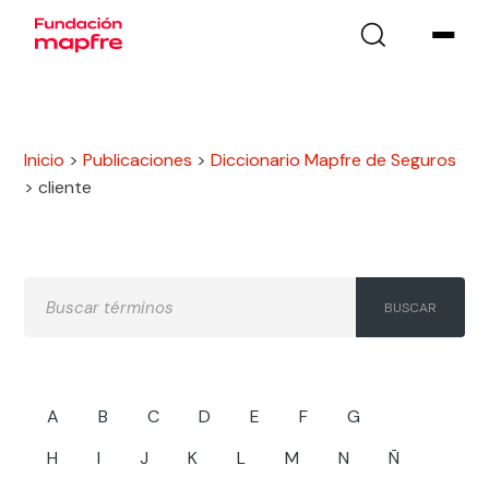
Inicio
>
Publicaciones
>
Diccionario Mapfre de Seguros
>
cliente
A
B
C
D
E
F
G
H
I
J
K
L
M
N
Ñ