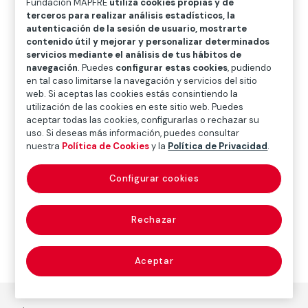
Fundación MAPFRE
utiliza cookies propias y de
O
P
Q
R
S
T
U
terceros para realizar análisis estadísticos, la
autenticación de la sesión de usuario, mostrarte
V
W
X
Y
Z
contenido útil y mejorar y personalizar determinados
servicios mediante el análisis de tus hábitos de
Diccionario de seguros
navegación
. Puedes
configurar estas cookies
, pudiendo
en tal caso limitarse la navegación y servicios del sitio
web. Si aceptas las cookies estás consintiendo la
utilización de las cookies en este sitio web. Puedes
colusión (collusion)
aceptar todas las cookies, configurarlas o rechazar su
uso. Si deseas más información, puedes consultar
nuestra
Política de Cookies
y la
Política de Privacidad
.
Configurar cookies
Pacto o acuerdo que se establece con otra persona
con perjuicio o daño para un tercero.
Rechazar
Aceptar