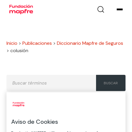
Inicio
>
Publicaciones
>
Diccionario Mapfre de Seguros
>
colusión
A
B
C
D
E
F
G
Aviso de Cookies
H
I
J
K
L
M
N
Ñ