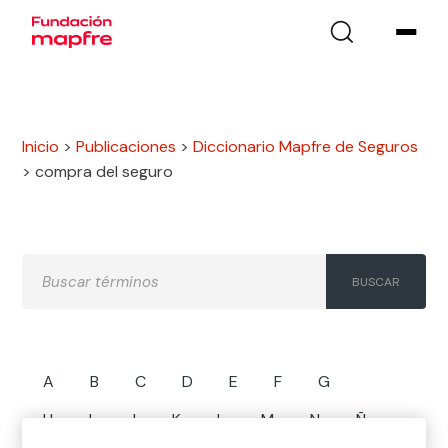
Inicio
>
Publicaciones
>
Diccionario Mapfre de Seguros
>
compra del seguro
A
B
C
D
E
F
G
H
I
J
K
L
M
N
Ñ