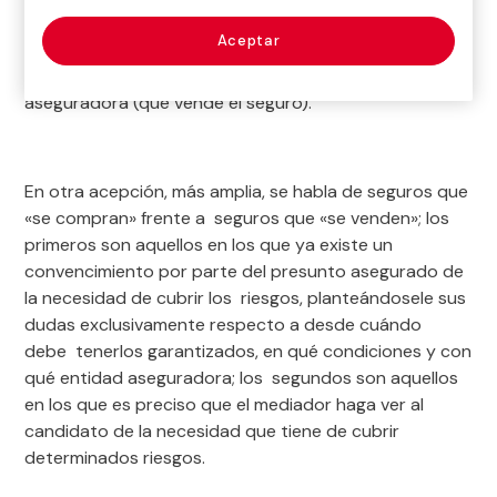
formalización del contrato desde el punto de vista del
Aceptar
asegurado (que compra el seguro) frente a su
manifestación desde el punto de vista de la entidad
aseguradora (que vende el seguro).
En otra acepción, más amplia, se habla de seguros que
«se compran» frente a seguros que «se venden»; los
primeros son aquellos en los que ya existe un
convencimiento por parte del presunto asegurado de
la necesidad de cubrir los riesgos, planteándosele sus
dudas exclusivamente respecto a desde cuándo
debe tenerlos garantizados, en qué condiciones y con
qué entidad aseguradora; los segundos son aquellos
en los que es preciso que el mediador haga ver al
candidato de la necesidad que tiene de cubrir
determinados riesgos.