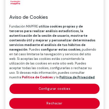
O
P
Q
R
S
T
U
V
W
X
Y
Z
Aviso de Cookies
Diccionario de seguros
Fundación MAPFRE
utiliza cookies propias y de
terceros para realizar análisis estadísticos, la
autenticación de la sesión de usuario, mostrarte
contenido útil y mejorar y personalizar determinados
compra del seguro
servicios mediante el análisis de tus hábitos de
navegación
. Puedes
configurar estas cookies
, pudiendo
(purchase of
en tal caso limitarse la navegación y servicios del sitio
web. Si aceptas las cookies estás consintiendo la
insurance)
utilización de las cookies en este sitio web. Puedes
aceptar todas las cookies, configurarlas o rechazar su
uso. Si deseas más información, puedes consultar
nuestra
Política de Cookies
y la
Política de Privacidad
.
Puede ser interpretada como la culminación de la
Configurar cookies
gestión comercial realizada por el personal de
producción (agente, corredor de seguros, etc.) que se
materializa en la emisión y formalización de la póliza. En
Rechazar
otro sentido, esta expresión se puede referir a la