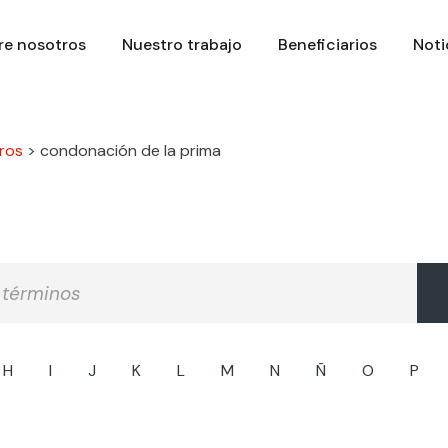
re nosotros
Nuestro trabajo
Beneficiarios
Noti
ros
>
condonación de la prima
H
I
J
K
L
M
N
Ñ
O
P