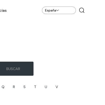
cias
España
Q
R
S
T
U
V