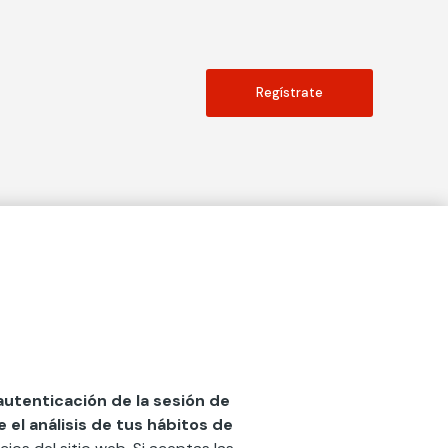
Regístrate
Actualidad
social
Publicaciones
Blog
Diccionario de Seguros
 autenticación de la sesión de
el análisis de tus hábitos de
Centro de Documentación