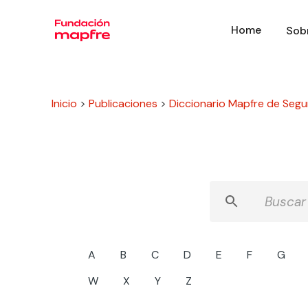
Home
Sob
Inicio
>
Publicaciones
>
Diccionario Mapfre de Segu
A
B
C
D
E
F
G
W
X
Y
Z