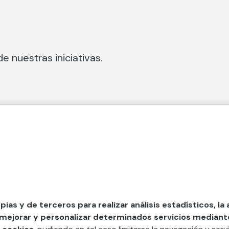
e nuestras iniciativas.
 Secciones
Fundación Mapfre
cial
50 aniversario de compromiso 
tura
Conócenos
 y divulgación
Nuestras App
opias y de terceros para realizar análisis estadísticos, la
 mejorar y personalizar determinados servicios mediante 
y ayudas
Nuestros Podcast