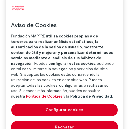
O
P
Q
R
S
T
U
V
W
X
Y
Z
Aviso de Cookies
Diccionario de seguros
Fundación MAPFRE
utiliza cookies propias y de
terceros para realizar análisis estadísticos, la
autenticación de la sesión de usuario, mostrarte
control de seguros
contenido útil y mejorar y personalizar determinados
servicios mediante el análisis de tus hábitos de
(insurance control)
navegación
. Puedes
configurar estas cookies
, pudiendo
en tal caso limitarse la navegación y servicios del sitio
web. Si aceptas las cookies estás consintiendo la
utilización de las cookies en este sitio web. Puedes
aceptar todas las cookies, configurarlas o rechazar su
Vigilancia y fiscalización de las entidades
uso. Si deseas más información, puedes consultar
aseguradoras y demás entes o personas sometidos a
nuestra
Política de Cookies
y la
Política de Privacidad
.
la legislación especial de seguros, llevada a cabo por
un organismo de la Administración Estatal. En España,
Configurar cookies
el control corresponde a la Dirección General de
Seguros y Fondos de Pensiones, dependiente del
Rechazar