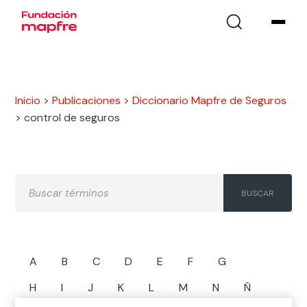
Inicio
>
Publicaciones
>
Diccionario Mapfre de Seguros
>
control de seguros
A
B
C
D
E
F
G
H
I
J
K
L
M
N
Ñ