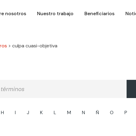
re nosotros
Nuestro trabajo
Beneficiarios
Noti
ros
>
culpa cuasi-objetiva
H
I
J
K
L
M
N
Ñ
O
P