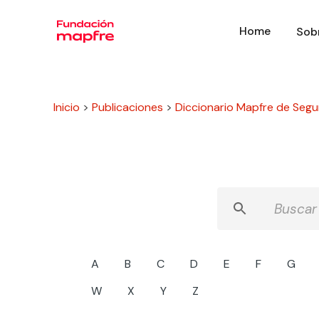
Home
Sob
Inicio
>
Publicaciones
>
Diccionario Mapfre de Segu
A
B
C
D
E
F
G
W
X
Y
Z