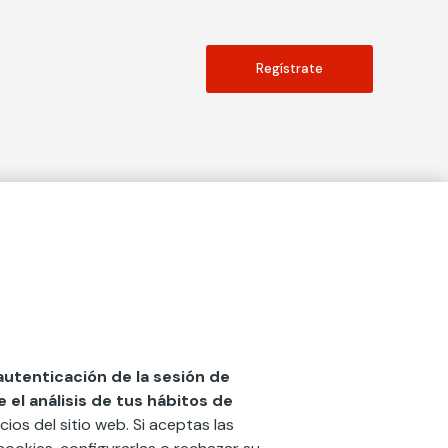
Regístrate
Actualidad
social
Publicaciones
Blog
Diccionario de Seguros
 autenticación de la sesión de
el análisis de tus hábitos de
Centro de Documentación
cios del sitio web. Si aceptas las
n
Red Ibérica Fundación Mapfre