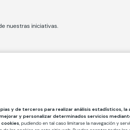
e nuestras iniciativas.
 Secciones
Fundación Mapfre
cial
50 aniversario de compromiso 
tura
Conócenos
 y divulgación
Nuestras App
opias y de terceros para realizar análisis estadísticos, la
 mejorar y personalizar determinados servicios mediante 
y ayudas
Nuestros Podcast
 cookies
, pudiendo en tal caso limitarse la navegación y servi
Sistema Interno de Informació