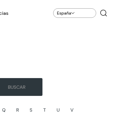
cias
España
Q
R
S
T
U
V