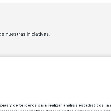
e nuestras iniciativas.
 Secciones
Fundación Mapfre
cial
50 aniversario de compromiso 
tura
Conócenos
 y divulgación
Nuestras App
opias y de terceros para realizar análisis estadísticos, la