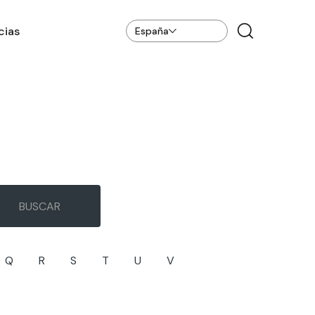
cias
España
Q
R
S
T
U
V