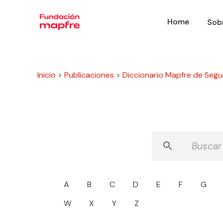
Home
Sob
Inicio
>
Publicaciones
>
Diccionario Mapfre de Segu
A
B
C
D
E
F
G
W
X
Y
Z