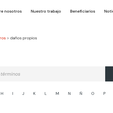
re nosotros
Nuestro trabajo
Beneficiarios
Noti
ros
>
daños propios
H
I
J
K
L
M
N
Ñ
O
P