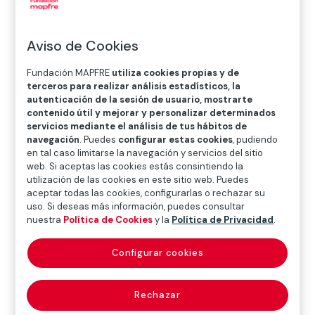
O
P
Q
R
S
T
U
V
W
X
Y
Z
Aviso de Cookies
Diccionario de seguros
Fundación MAPFRE
utiliza cookies propias y de
terceros para realizar análisis estadísticos, la
autenticación de la sesión de usuario, mostrarte
contenido útil y mejorar y personalizar determinados
De estabilización
servicios mediante el análisis de tus hábitos de
navegación
. Puedes
configurar estas cookies
, pudiendo
(equalisation
en tal caso limitarse la navegación y servicios del sitio
web. Si aceptas las cookies estás consintiendo la
utilización de las cookies en este sitio web. Puedes
reserve, claims
aceptar todas las cookies, configurarlas o rechazar su
uso. Si deseas más información, puedes consultar
fluctuation reserve)
nuestra
Política de Cookies
y la
Política de Privacidad
.
Configurar cookies
La provisión de estabilización, de carácter
acumulativo, tiene como finalidad alcanzar la
Rechazar
estabilidad técnica de cada ramo o riesgo. Se