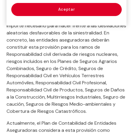
calculará y dotará en aquellos riesgos que por su
Aceptar
carácter especial, nivel de incertidumbre o falta de
experiencia así lo requieran, y se integrará por el
importe necesario para hacer frente a las desviaciones
aleatorias desfavorables de la siniestralidad. En
concreto, las entidades aseguradoras deberán
constituir esta provisión para los ramos de
Responsabilidad civil derivada de riesgos nucleares,
riesgos incluidos en los Planes de Seguros Agrarios
Combinados, Seguro de Crédito, Seguros de
Responsabilidad Civil en Vehículos Terrestres
Automóviles, Responsabilidad Civil Profesional,
Responsabilidad Civil de Productos, Seguros de Daños
a la Construcción, Multirriesgos Industriales, Seguro de
caución, Seguros de Riesgos Medio-ambientales y
Cobertura de Riesgos Catastróficos.
Actualmente, el Plan de Contabilidad de Entidades
Aseguradoras considera a esta provisión como