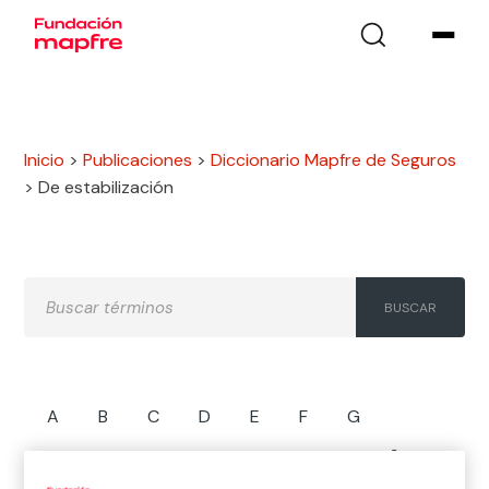
Inicio
>
Publicaciones
>
Diccionario Mapfre de Seguros
>
De estabilización
A
B
C
D
E
F
G
H
I
J
K
L
M
N
Ñ