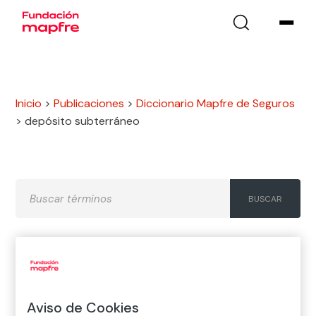
Inicio
>
Publicaciones
>
Diccionario Mapfre de Seguros
>
depósito subterráneo
A
B
C
D
E
F
G
H
I
J
K
L
M
N
Ñ
Aviso de Cookies