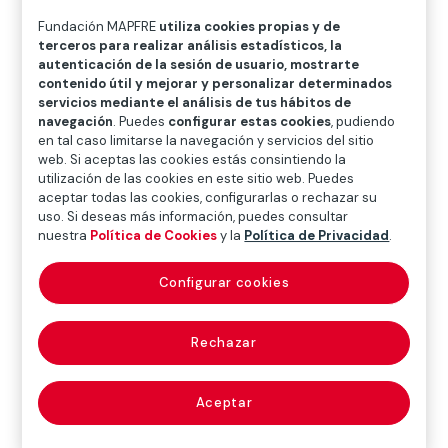
O
P
Q
R
S
T
U
Fundación MAPFRE
utiliza cookies propias y de
terceros para realizar análisis estadísticos, la
V
W
X
Y
Z
autenticación de la sesión de usuario, mostrarte
contenido útil y mejorar y personalizar determinados
Diccionario de seguros
servicios mediante el análisis de tus hábitos de
navegación
. Puedes
configurar estas cookies
, pudiendo
en tal caso limitarse la navegación y servicios del sitio
web. Si aceptas las cookies estás consintiendo la
depósito
utilización de las cookies en este sitio web. Puedes
aceptar todas las cookies, configurarlas o rechazar su
subterráneo
uso. Si deseas más información, puedes consultar
nuestra
Política de Cookies
y la
Política de Privacidad
.
(underground store)
Configurar cookies
Rechazar
A los efectos del riesgo de contaminación ambiental,
se refiere a una instalación para la eliminación de
residuos mediante almacenamiento permanente,
Aceptar
ubicada en una cavidad subterránea de origen natural
o artificial.