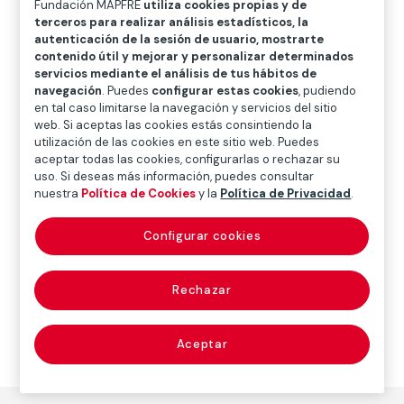
Fundación MAPFRE
utiliza cookies propias y de
O
P
Q
R
S
T
U
terceros para realizar análisis estadísticos, la
autenticación de la sesión de usuario, mostrarte
V
W
X
Y
Z
contenido útil y mejorar y personalizar determinados
servicios mediante el análisis de tus hábitos de
Diccionario de seguros
navegación
. Puedes
configurar estas cookies
, pudiendo
en tal caso limitarse la navegación y servicios del sitio
web. Si aceptas las cookies estás consintiendo la
utilización de las cookies en este sitio web. Puedes
derecho procesal
aceptar todas las cookies, configurarlas o rechazar su
uso. Si deseas más información, puedes consultar
(procedural law)
nuestra
Política de Cookies
y la
Política de Privacidad
.
Configurar cookies
El relativo a los procedimientos civiles y criminales.
Rechazar
Aceptar