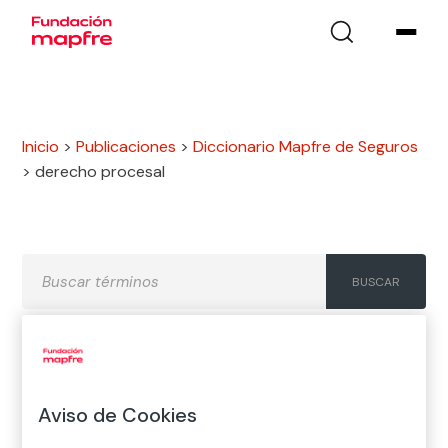
Inicio
>
Publicaciones
>
Diccionario Mapfre de Seguros
>
derecho procesal
A
B
C
D
E
F
G
Aviso de Cookies
H
I
J
K
L
M
N
Ñ