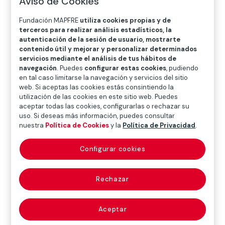
Aviso de Cookies
O
P
Q
R
S
T
U
Fundación MAPFRE
utiliza cookies propias y de
V
W
X
Y
Z
terceros para realizar análisis estadísticos, la
autenticación de la sesión de usuario, mostrarte
Diccionario de seguros
contenido útil y mejorar y personalizar determinados
servicios mediante el análisis de tus hábitos de
navegación
. Puedes
configurar estas cookies
, pudiendo
en tal caso limitarse la navegación y servicios del sitio
derechos de
web. Si aceptas las cookies estás consintiendo la
utilización de las cookies en este sitio web. Puedes
aceptar todas las cookies, configurarlas o rechazar su
registro
uso. Si deseas más información, puedes consultar
nuestra
Política de Cookies
y la
Política de Privacidad
.
(registration fees)
Configurar cookies
Recargo en la prima autorizada en su día (en España)
Rechazar
por los organismos públicos competentes a las
entidades de seguros, destinado a compensar el
Aceptar
incremento en sus gastos de personal, consecuencia
de mejoras salariales, y encaminado a hacer