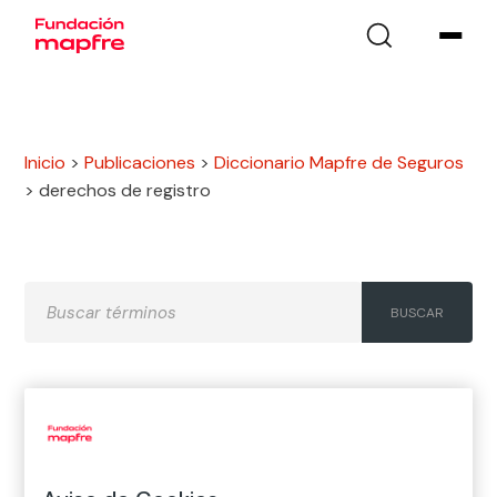
Inicio
>
Publicaciones
>
Diccionario Mapfre de Seguros
>
derechos de registro
A
B
C
D
E
F
G
H
I
J
K
L
M
N
Ñ