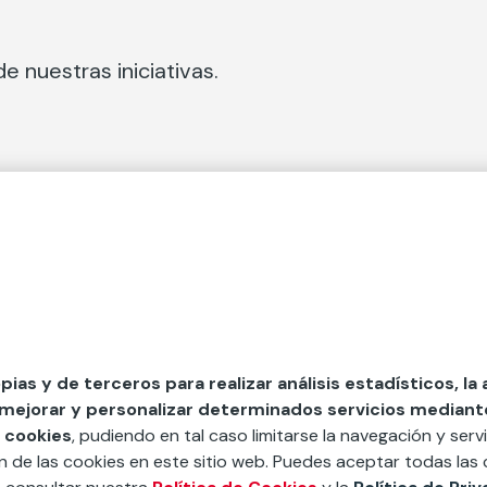
e nuestras iniciativas.
 Secciones
Fundación Mapfre
cial
50 aniversario de compromiso 
tura
Conócenos
 y divulgación
Nuestras App
opias y de terceros para realizar análisis estadísticos, la
 mejorar y personalizar determinados servicios mediante 
y ayudas
Nuestros Podcast
 cookies
, pudiendo en tal caso limitarse la navegación y servi
Sistema Interno de Informació
ón de las cookies en este sitio web. Puedes aceptar todas las 