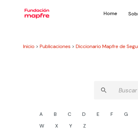
Home
Sob
Inicio
>
Publicaciones
>
Diccionario Mapfre de Segu
A
B
C
D
E
F
G
W
X
Y
Z