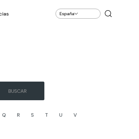
cias
España
Q
R
S
T
U
V