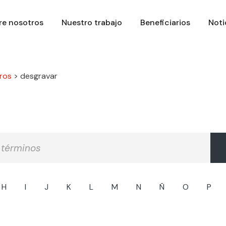
re nosotros
Nuestro trabajo
Beneficiarios
Noti
ros
>
desgravar
H
I
J
K
L
M
N
Ñ
O
P