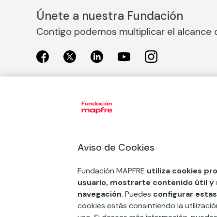
Únete a nuestra Fundación
Contigo podemos multiplicar el alcance d
Exposiciones
Nuestras
Exposiciones en Madrid
Acción So
Aviso de Cookies
Exposiciones en Barcelona
Arte y cul
Educación
Fundación MAPFRE
utiliza cookies pr
COMPRAR ENTRADA
usuario, mostrarte contenido útil y
Premios 
navegación
. Puedes
configurar estas
FSE+
cookies estás consintiendo la utilizaci