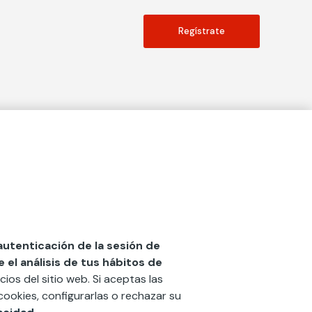
Regístrate
Actualidad
social
Publicaciones
Blog
Diccionario de Seguros
 autenticación de la sesión de
el análisis de tus hábitos de
Centro de Documentación
cios del sitio web. Si aceptas las
n
Red Ibérica Fundación Mapfre
cookies, configurarlas o rechazar su