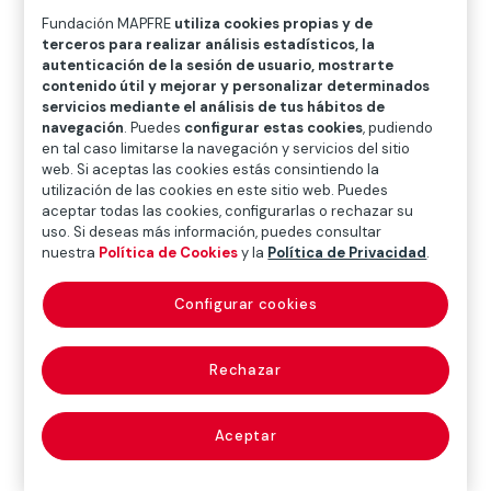
O
P
Q
R
S
T
U
Fundación MAPFRE
utiliza cookies propias y de
terceros para realizar análisis estadísticos, la
V
W
X
Y
Z
autenticación de la sesión de usuario, mostrarte
contenido útil y mejorar y personalizar determinados
Diccionario de seguros
servicios mediante el análisis de tus hábitos de
navegación
. Puedes
configurar estas cookies
, pudiendo
en tal caso limitarse la navegación y servicios del sitio
web. Si aceptas las cookies estás consintiendo la
diligencias
utilización de las cookies en este sitio web. Puedes
aceptar todas las cookies, configurarlas o rechazar su
uso. Si deseas más información, puedes consultar
preliminares
nuestra
Política de Cookies
y la
Política de Privacidad
.
(preliminary
Configurar cookies
inquiry)
Rechazar
Son aquellas actuaciones judiciales destinadas a la
Aceptar
preparación del juicio.