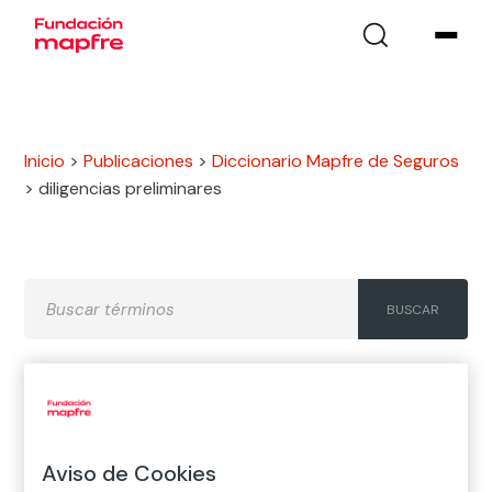
Inicio
>
Publicaciones
>
Diccionario Mapfre de Seguros
>
diligencias preliminares
A
B
C
D
E
F
G
H
I
J
K
L
M
N
Ñ
Aviso de Cookies