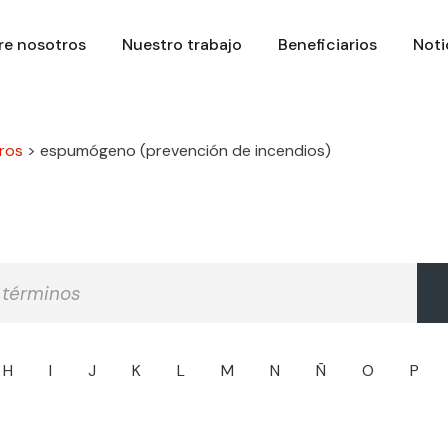
re nosotros
Nuestro trabajo
Beneficiarios
Noti
ros
>
espumógeno (prevención de incendios)
H
I
J
K
L
M
N
Ñ
O
P