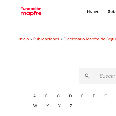
Home
Sob
Inicio
>
Publicaciones
>
Diccionario Mapfre de Segu
A
B
C
D
E
F
G
W
X
Y
Z