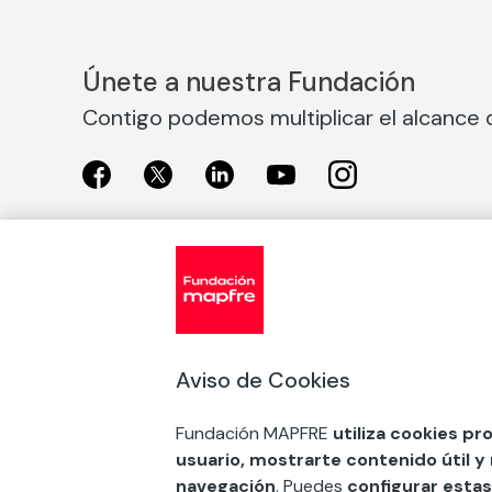
Únete a nuestra Fundación
Contigo podemos multiplicar el alcance d
Exposiciones
Nuestras
Exposiciones en Madrid
Acción So
Aviso de Cookies
Exposiciones en Barcelona
Arte y cul
Educación
Fundación MAPFRE
utiliza cookies pr
COMPRAR ENTRADA
usuario, mostrarte contenido útil y
Premios 
navegación
. Puedes
configurar estas