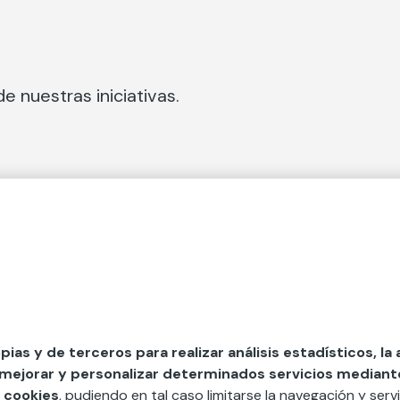
e nuestras iniciativas.
 Secciones
Fundación Mapfre
cial
50 aniversario de compromiso 
tura
Conócenos
 y divulgación
Nuestras App
opias y de terceros para realizar análisis estadísticos, la
 mejorar y personalizar determinados servicios mediante 
y ayudas
Nuestros Podcast
 cookies
, pudiendo en tal caso limitarse la navegación y servi