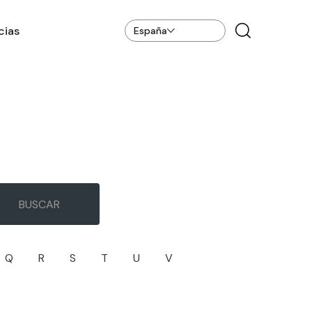
cias
España
Q
R
S
T
U
V