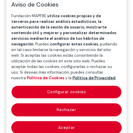
O
P
Q
R
S
T
U
Aviso de Cookies
V
W
X
Y
Z
Fundación MAPFRE
utiliza cookies propias y de
terceros para realizar análisis estadísticos, la
autenticación de la sesión de usuario, mostrarte
Diccionario de seguros
contenido útil y mejorar y personalizar determinados
servicios mediante el análisis de tus hábitos de
navegación
. Puedes
configurar estas cookies
, pudiendo
en tal caso limitarse la navegación y servicios del sitio
Evaluación interna
web. Si aceptas las cookies estás consintiendo la
utilización de las cookies en este sitio web. Puedes
de riesgos y
aceptar todas las cookies, configurarlas o rechazar su
uso. Si deseas más información, puedes consultar
solvencia (own risk
nuestra
Política de Cookies
y la
Política de Privacidad
.
and solvency
Configurar cookies
assessment)
Rechazar
Aceptar
Proceso propio del sistema de gestión de riesgos por