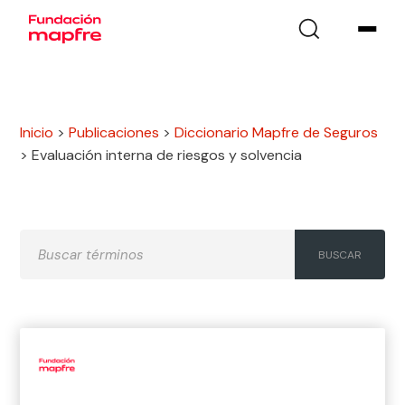
Inicio
>
Publicaciones
>
Diccionario Mapfre de Seguros
>
Evaluación interna de riesgos y solvencia
A
B
C
D
E
F
G
H
I
J
K
L
M
N
Ñ