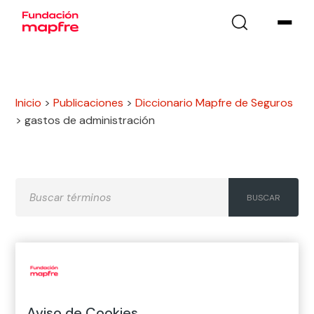
Inicio
>
Publicaciones
>
Diccionario Mapfre de Seguros
>
gastos de administración
A
B
C
D
E
F
G
H
I
J
K
L
M
N
Ñ
Aviso de Cookies