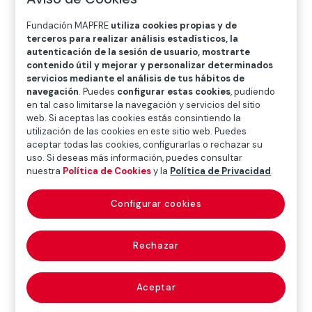
O
P
Q
R
S
T
U
Fundación MAPFRE
utiliza cookies propias y de
V
W
X
Y
Z
terceros para realizar análisis estadísticos, la
autenticación de la sesión de usuario, mostrarte
contenido útil y mejorar y personalizar determinados
Diccionario de seguros
servicios mediante el análisis de tus hábitos de
navegación
. Puedes
configurar estas cookies
, pudiendo
en tal caso limitarse la navegación y servicios del sitio
web. Si aceptas las cookies estás consintiendo la
gastos de
utilización de las cookies en este sitio web. Puedes
aceptar todas las cookies, configurarlas o rechazar su
administración
uso. Si deseas más información, puedes consultar
nuestra
Política de Cookies
y la
Política de Privacidad
.
(administration
Configurar cookies
costs; expenses)
Rechazar
Son el conjunto de
gastos generales
y
gastos de
Aceptar
personal
(Véase ambos conceptos) de la empresa.
Los gastos de administración, junto con los de