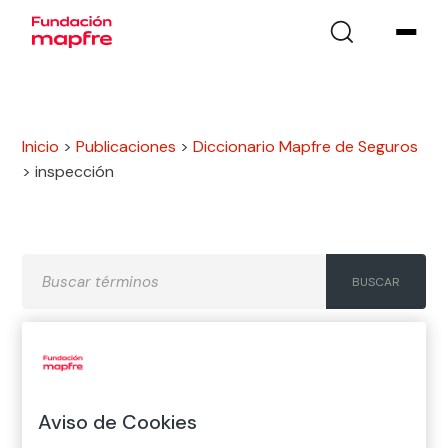
Inicio
>
Publicaciones
>
Diccionario Mapfre de Seguros
>
inspección
A
B
C
D
E
F
G
H
I
J
K
L
M
N
Ñ
Aviso de Cookies