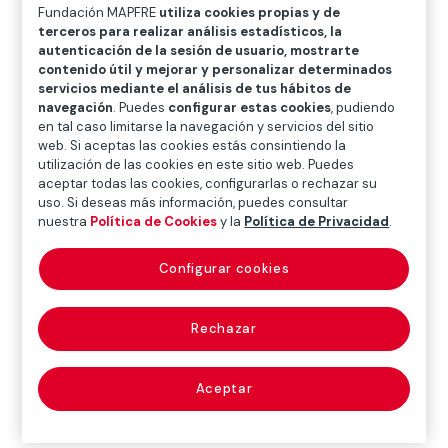
O
P
Q
R
S
T
U
Fundación MAPFRE
utiliza cookies propias y de
terceros para realizar análisis estadísticos, la
V
W
X
Y
Z
autenticación de la sesión de usuario, mostrarte
contenido útil y mejorar y personalizar determinados
servicios mediante el análisis de tus hábitos de
Diccionario de seguros
navegación
. Puedes
configurar estas cookies
, pudiendo
en tal caso limitarse la navegación y servicios del sitio
web. Si aceptas las cookies estás consintiendo la
utilización de las cookies en este sitio web. Puedes
inspección
aceptar todas las cookies, configurarlas o rechazar su
uso. Si deseas más información, puedes consultar
(inspection/survey)
nuestra
Política de Cookies
y la
Política de Privacidad
.
Configurar cookies
Examen de un lugar o de una cosa que realiza la
persona competente para hacer constar en acta o
Rechazar
informe los resultados de sus observaciones.
Aceptar