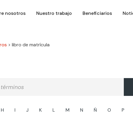
re nosotros
Nuestro trabajo
Beneficiarios
Noti
ros
>
libro de matrícula
H
I
J
K
L
M
N
Ñ
O
P