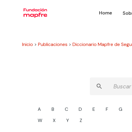
Home
Sob
Inicio
>
Publicaciones
>
Diccionario Mapfre de Segu
A
B
C
D
E
F
G
W
X
Y
Z