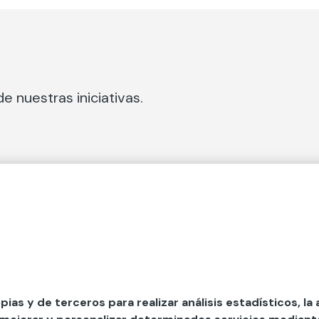
e nuestras iniciativas.
 Secciones
Fundación Mapfre
cial
50 aniversario de compromiso 
tura
Conócenos
 y divulgación
Nuestras App
opias y de terceros para realizar análisis estadísticos, la