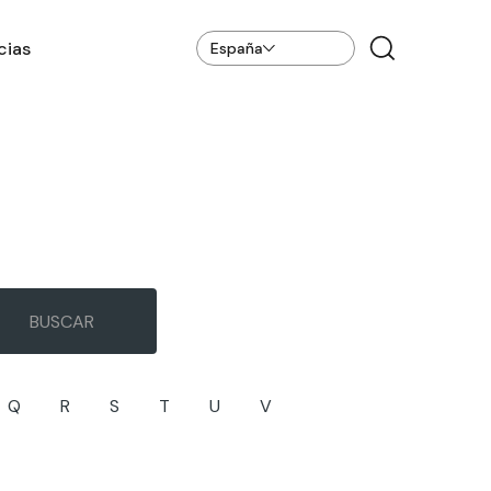
cias
España
Q
R
S
T
U
V