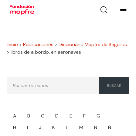
Inicio
>
Publicaciones
>
Diccionario Mapfre de Seguros
>
libros de a bordo, en aeronaves
A
B
C
D
E
F
G
H
I
J
K
L
M
N
Ñ