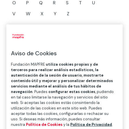
O
P
Q
R
S
T
U
V
W
X
Y
Z
Diccionario de seguros
libros de a bordo,
Aviso de Cookies
en aeronaves
Fundación MAPFRE
utiliza cookies propias y de
terceros para realizar análisis estadísticos, la
(documents
autenticación de la sesión de usuario, mostrarte
contenido útil y mejorar y personalizar determinados
required aboard an
servicios mediante el análisis de tus hábitos de
navegación
. Puedes
configurar estas cookies
, pudiendo
en tal caso limitarse la navegación y servicios del sitio
aircraft)
web. Si aceptas las cookies estás consintiendo la
utilización de las cookies en este sitio web. Puedes
aceptar todas las cookies, configurarlas o rechazar su
uso. Si deseas más información, puedes consultar
Las aeronaves llevaran a bordo los siguientes
nuestra
Política de Cookies
y la
Política de Privacidad
.