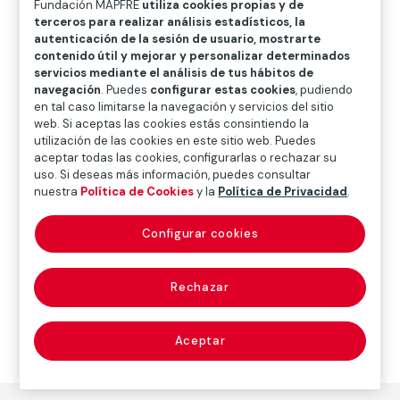
Fundación MAPFRE
utiliza cookies propias y de
O
P
Q
R
S
T
U
terceros para realizar análisis estadísticos, la
autenticación de la sesión de usuario, mostrarte
V
W
X
Y
Z
contenido útil y mejorar y personalizar determinados
servicios mediante el análisis de tus hábitos de
Diccionario de seguros
navegación
. Puedes
configurar estas cookies
, pudiendo
en tal caso limitarse la navegación y servicios del sitio
web. Si aceptas las cookies estás consintiendo la
utilización de las cookies en este sitio web. Puedes
mancomunado
aceptar todas las cookies, configurarlas o rechazar su
uso. Si deseas más información, puedes consultar
(joint; combined)
nuestra
Política de Cookies
y la
Política de Privacidad
.
Configurar cookies
Que precisa el acuerdo de dos o más personas.
Rechazar
Aceptar