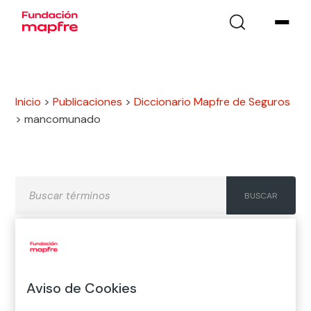
Inicio
>
Publicaciones
>
Diccionario Mapfre de Seguros
>
mancomunado
A
B
C
D
E
F
G
Aviso de Cookies
H
I
J
K
L
M
N
Ñ