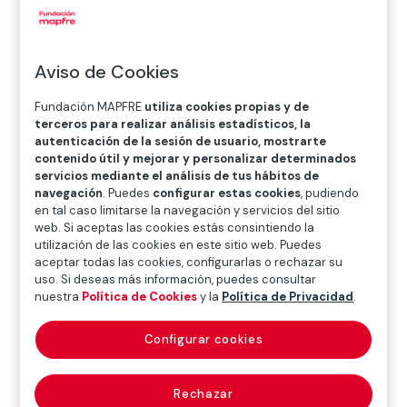
O
P
Q
R
S
T
U
V
W
X
Y
Z
Aviso de Cookies
Diccionario de seguros
Fundación MAPFRE
utiliza cookies propias y de
terceros para realizar análisis estadísticos, la
autenticación de la sesión de usuario, mostrarte
mar territorial
contenido útil y mejorar y personalizar determinados
servicios mediante el análisis de tus hábitos de
navegación
. Puedes
configurar estas cookies
, pudiendo
(territorial waters)
en tal caso limitarse la navegación y servicios del sitio
web. Si aceptas las cookies estás consintiendo la
utilización de las cookies en este sitio web. Puedes
aceptar todas las cookies, configurarlas o rechazar su
Es aquel que se extiende hasta una distancia de 12
uso. Si deseas más información, puedes consultar
nuestra
Política de Cookies
y la
Política de Privacidad
.
millas náuticas contadas a partir de las líneas de base
marítimas desde la que se mide la anchura de los
Configurar cookies
espacios marítimos. Sin sobrepasar la citada distancia,
todo Estado ribereño tiene derecho a establecer la
anchura de su mar territorial. El Estado tiene
Rechazar