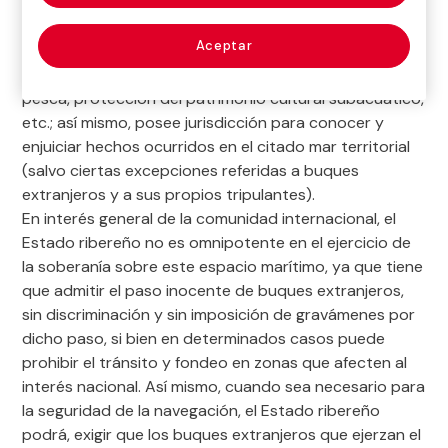
competencia para regular actividades que se lleven a
cabo en su mar territorial en materia de defensa,
Aceptar
orden público, sanitario, fiscal, aduanero, de
navegación, contaminación marina, investigación,
pesca, protección del patrimonio cultural subacuático,
etc.; así mismo, posee jurisdicción para conocer y
enjuiciar hechos ocurridos en el citado mar territorial
(salvo ciertas excepciones referidas a buques
extranjeros y a sus propios tripulantes).
En interés general de la comunidad internacional, el
Estado ribereño no es omnipotente en el ejercicio de
la soberanía sobre este espacio marítimo, ya que tiene
que admitir el paso inocente de buques extranjeros,
sin discriminación y sin imposición de gravámenes por
dicho paso, si bien en determinados casos puede
prohibir el tránsito y fondeo en zonas que afecten al
interés nacional. Así mismo, cuando sea necesario para
la seguridad de la navegación, el Estado ribereño
podrá, exigir que los buques extranjeros que ejerzan el