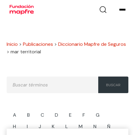
Inicio
>
Publicaciones
>
Diccionario Mapfre de Seguros
>
mar territorial
A
B
C
D
E
F
G
H
I
J
K
L
M
N
Ñ