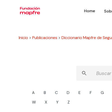
Home
Sob
Inicio
>
Publicaciones
>
Diccionario Mapfre de Segu
A
B
C
D
E
F
G
W
X
Y
Z