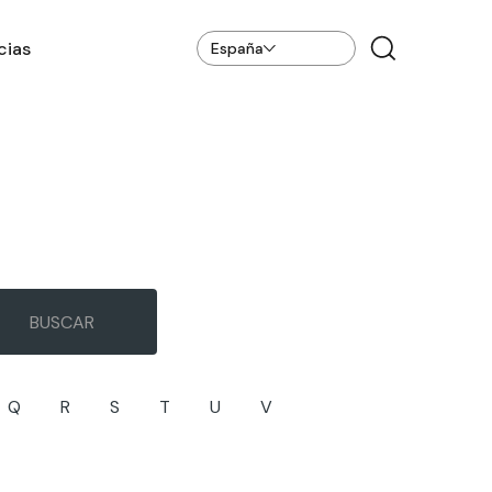
cias
España
Q
R
S
T
U
V