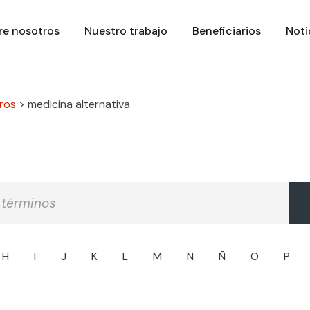
re nosotros
Nuestro trabajo
Beneficiarios
Noti
ros
>
medicina alternativa
H
I
J
K
L
M
N
Ñ
O
P