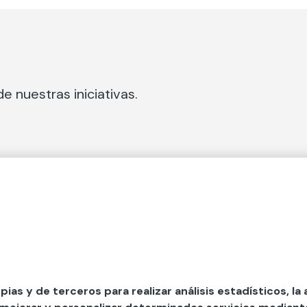
e nuestras iniciativas.
 Secciones
Fundación Mapfre
cial
50 aniversario de compromiso 
tura
Conócenos
 y divulgación
Nuestras App
opias y de terceros para realizar análisis estadísticos, la