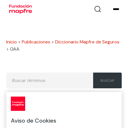
Inicio
>
Publicaciones
>
Diccionario Mapfre de Seguros
>
OAA
A
B
C
D
E
F
G
Aviso de Cookies
H
I
J
K
L
M
N
Ñ