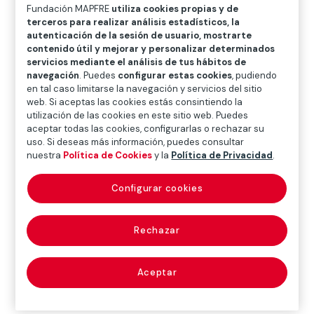
O
P
Q
R
S
T
U
Fundación MAPFRE
utiliza cookies propias y de
terceros para realizar análisis estadísticos, la
V
W
X
Y
Z
autenticación de la sesión de usuario, mostrarte
contenido útil y mejorar y personalizar determinados
servicios mediante el análisis de tus hábitos de
Diccionario de seguros
navegación
. Puedes
configurar estas cookies
, pudiendo
en tal caso limitarse la navegación y servicios del sitio
web. Si aceptas las cookies estás consintiendo la
utilización de las cookies en este sitio web. Puedes
OAA (Organisation
aceptar todas las cookies, configurarlas o rechazar su
uso. Si deseas más información, puedes consultar
des Assurances
nuestra
Política de Cookies
y la
Política de Privacidad
.
Africaines)
Configurar cookies
Rechazar
Organización de Seguros Africanos.
Aceptar