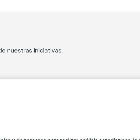
e nuestras iniciativas.
 Secciones
Fundación Mapfre
cial
50 aniversario de compromiso 
tura
Conócenos
 y divulgación
Nuestras App