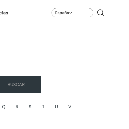
cias
España
Q
R
S
T
U
V