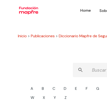
Home
Sob
Inicio
>
Publicaciones
>
Diccionario Mapfre de Segu
A
B
C
D
E
F
G
W
X
Y
Z