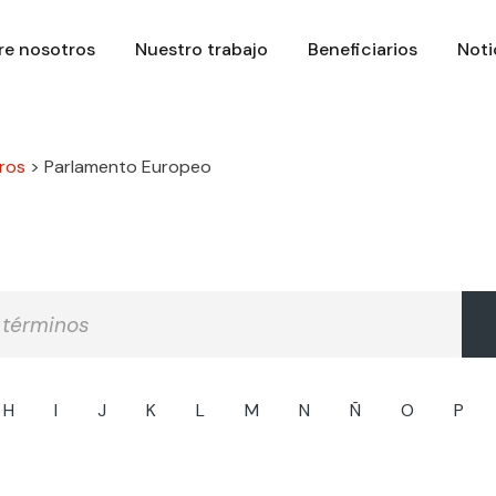
re nosotros
Nuestro trabajo
Beneficiarios
Noti
ros
>
Parlamento Europeo
H
I
J
K
L
M
N
Ñ
O
P