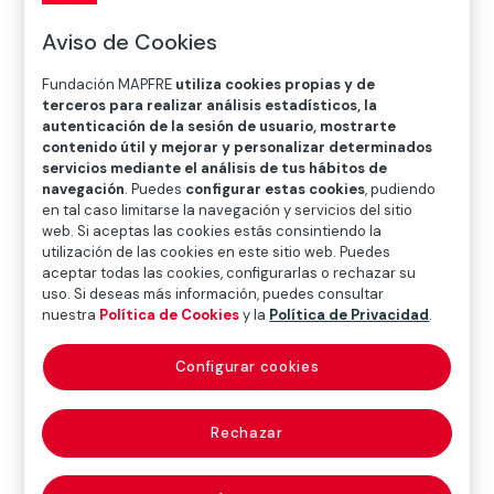
O
P
Q
R
S
T
U
Aviso de Cookies
V
W
X
Y
Z
Fundación MAPFRE
utiliza cookies propias y de
Diccionario de seguros
terceros para realizar análisis estadísticos, la
autenticación de la sesión de usuario, mostrarte
contenido útil y mejorar y personalizar determinados
servicios mediante el análisis de tus hábitos de
navegación
. Puedes
configurar estas cookies
, pudiendo
Plan Anual de
en tal caso limitarse la navegación y servicios del sitio
web. Si aceptas las cookies estás consintiendo la
Seguros Agrarios
utilización de las cookies en este sitio web. Puedes
aceptar todas las cookies, configurarlas o rechazar su
(Spanish Agrarian
uso. Si deseas más información, puedes consultar
nuestra
Política de Cookies
y la
Política de Privacidad
.
Insurance Annual
Configurar cookies
Plan)
Rechazar
Es el Plan que el Gobierno español, a través del