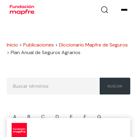
Inicio
>
Publicaciones
>
Diccionario Mapfre de Seguros
>
Plan Anual de Seguros Agrarios
A
B
C
D
E
F
G
H
I
J
K
L
M
N
Ñ