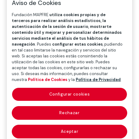
Aviso de Cookies
O
P
Q
R
S
T
U
V
W
X
Y
Z
Fundación MAPFRE
utiliza cookies propias y de
terceros para realizar análisis estadísticos, la
autenticación de la sesión de usuario, mostrarte
Diccionario de seguros
contenido útil y mejorar y personalizar determinados
servicios mediante el análisis de tus hábitos de
navegación
. Puedes
configurar estas cookies
, pudiendo
en tal caso limitarse la navegación y servicios del sitio
presupuestos
web. Si aceptas las cookies estás consintiendo la
utilización de las cookies en este sitio web. Puedes
procesales
aceptar todas las cookies, configurarlas o rechazar su
uso. Si deseas más información, puedes consultar
nuestra
Política de Cookies
y la
Política de Privacidad
.
(procedural
precondition)
Configurar cookies
Rechazar
Requisitos formales que necesariamente deben
concurrir para poder constituir válidamente un
Aceptar
determinado proceso con el fin de que el juez pueda