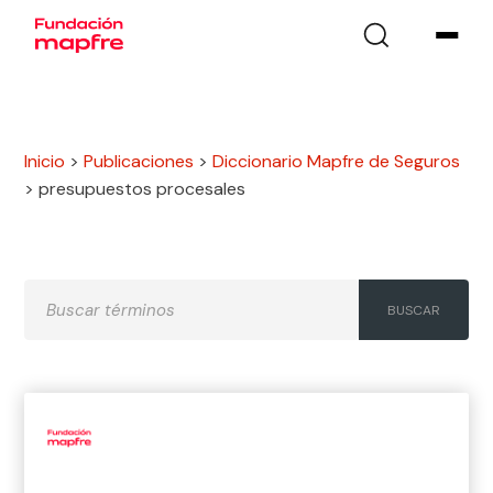
Inicio
>
Publicaciones
>
Diccionario Mapfre de Seguros
>
presupuestos procesales
A
B
C
D
E
F
G
H
I
J
K
L
M
N
Ñ