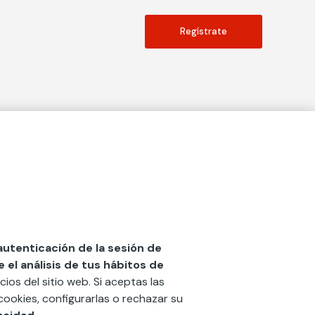
Regístrate
Actualidad
social
Publicaciones
Blog
Diccionario de Seguros
 autenticación de la sesión de
el análisis de tus hábitos de
Centro de Documentación
cios del sitio web. Si aceptas las
n
Red Ibérica Fundación Mapfre
cookies, configurarlas o rechazar su