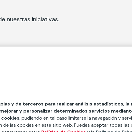
e nuestras iniciativas.
 Secciones
Fundación Mapfre
cial
50 aniversario de compromiso 
tura
Conócenos
 y divulgación
Nuestras App
opias y de terceros para realizar análisis estadísticos, la
 mejorar y personalizar determinados servicios mediante 
y ayudas
Nuestros Podcast
 cookies
, pudiendo en tal caso limitarse la navegación y servi
Sistema Interno de Informació
ón de las cookies en este sitio web. Puedes aceptar todas las 