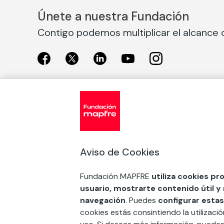
Únete a nuestra Fundación
Contigo podemos multiplicar el alcance d
Exposiciones
Nuestras
Exposiciones en Madrid
Acción So
Aviso de Cookies
Exposiciones en Barcelona
Arte y cul
Educación
Fundación MAPFRE
utiliza cookies pr
COMPRAR ENTRADA
usuario, mostrarte contenido útil y
Premios 
navegación
. Puedes
configurar estas
FSE+
cookies estás consintiendo la utilizaci