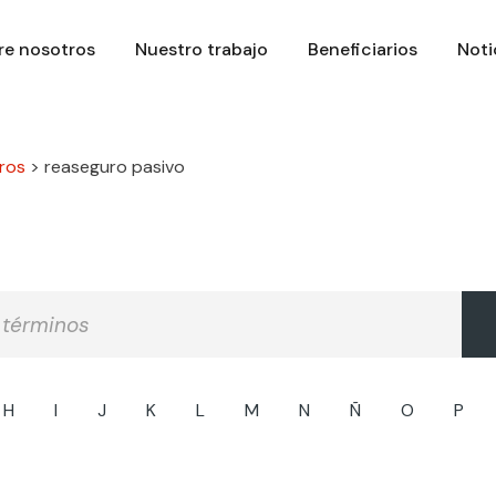
re nosotros
Nuestro trabajo
Beneficiarios
Noti
ros
>
reaseguro pasivo
H
I
J
K
L
M
N
Ñ
O
P