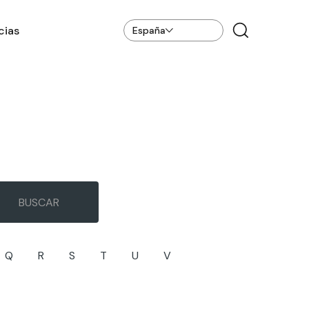
cias
España
Q
R
S
T
U
V