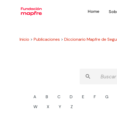
Home
Sob
Inicio
>
Publicaciones
>
Diccionario Mapfre de Segu
A
B
C
D
E
F
G
W
X
Y
Z