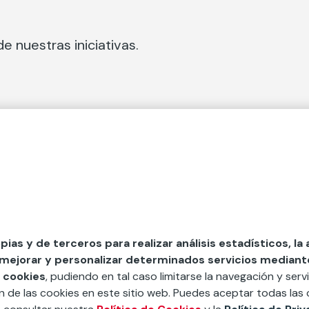
e nuestras iniciativas.
 Secciones
Fundación Mapfre
cial
50 aniversario de compromiso 
tura
Conócenos
 y divulgación
Nuestras App
opias y de terceros para realizar análisis estadísticos, la
 mejorar y personalizar determinados servicios mediante 
y ayudas
Nuestros Podcast
 cookies
, pudiendo en tal caso limitarse la navegación y servi
Sistema Interno de Informació
ón de las cookies en este sitio web. Puedes aceptar todas las 