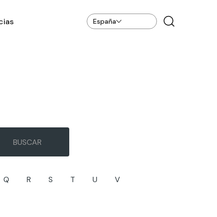
cias
España
Q
R
S
T
U
V