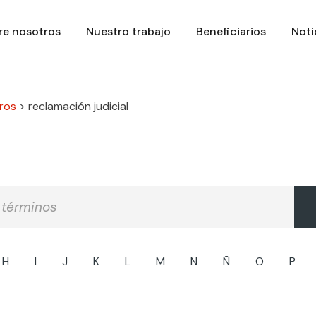
re nosotros
Nuestro trabajo
Beneficiarios
Noti
ros
>
reclamación judicial
H
I
J
K
L
M
N
Ñ
O
P