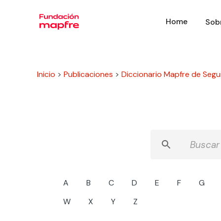
Home
Sob
Inicio
>
Publicaciones
>
Diccionario Mapfre de Segu
A
B
C
D
E
F
G
W
X
Y
Z