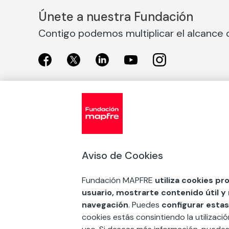
Únete a nuestra Fundación
Contigo podemos multiplicar el alcance d
Exposiciones
Nuestras
Exposiciones en Madrid
Acción So
Aviso de Cookies
Exposiciones en Barcelona
Arte y cul
Educación
Fundación MAPFRE
utiliza cookies pr
COMPRAR ENTRADA
usuario, mostrarte contenido útil y
Premios 
navegación
. Puedes
configurar estas
FSE+
cookies estás consintiendo la utilizaci