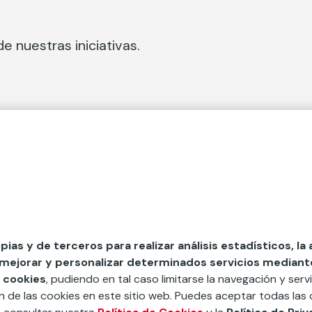
e nuestras iniciativas.
 Secciones
Fundación Mapfre
cial
50 aniversario de compromiso 
tura
Conócenos
 y divulgación
Nuestras App
opias y de terceros para realizar análisis estadísticos, la
 mejorar y personalizar determinados servicios mediante 
y ayudas
Nuestros Podcast
 cookies
, pudiendo en tal caso limitarse la navegación y servi
Sistema Interno de Informació
ón de las cookies en este sitio web. Puedes aceptar todas las 