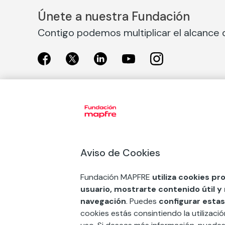
Únete a nuestra Fundación
Contigo podemos multiplicar el alcance d
Exposiciones
Nuestras
Exposiciones en Madrid
Acción So
Aviso de Cookies
Exposiciones en Barcelona
Arte y cul
Educación
Fundación MAPFRE
utiliza cookies pr
COMPRAR ENTRADA
usuario, mostrarte contenido útil y
Premios 
navegación
. Puedes
configurar estas
FSE+
cookies estás consintiendo la utilizaci