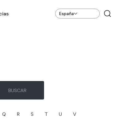
cias
España
Q
R
S
T
U
V