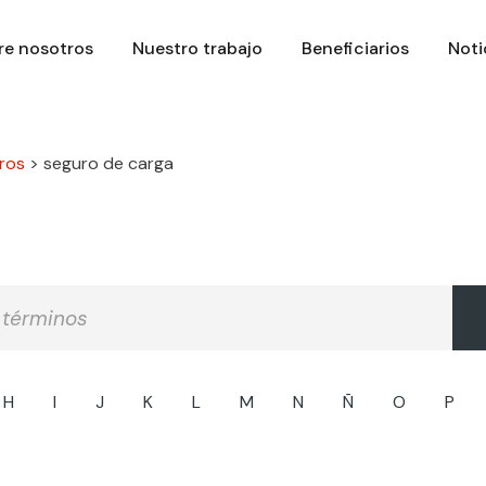
re nosotros
Nuestro trabajo
Beneficiarios
Noti
ros
>
seguro de carga
H
I
J
K
L
M
N
Ñ
O
P