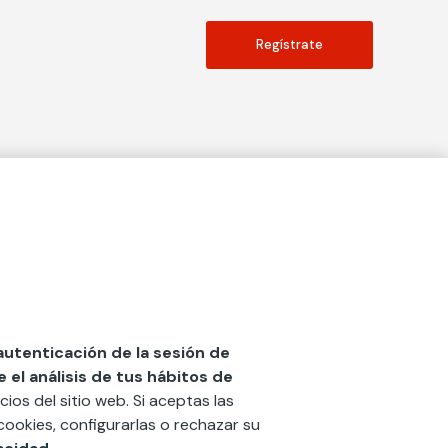
Regístrate
Actualidad
social
Publicaciones
Blog
Diccionario de Seguros
 autenticación de la sesión de
el análisis de tus hábitos de
Centro de Documentación
cios del sitio web. Si aceptas las
n
Red Ibérica Fundación Mapfre
cookies, configurarlas o rechazar su