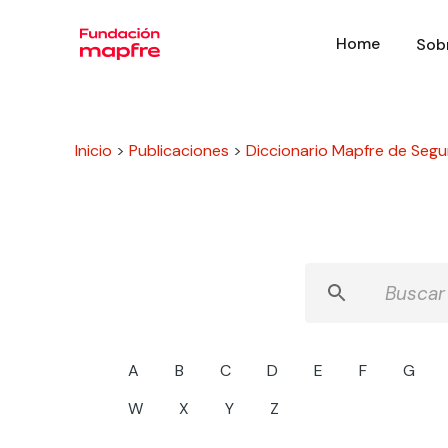
Home
Sob
Inicio
>
Publicaciones
>
Diccionario Mapfre de Segu
A
B
C
D
E
F
G
W
X
Y
Z